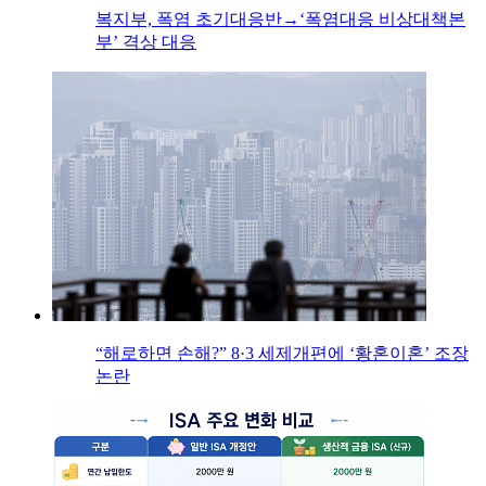
복지부, 폭염 초기대응반→‘폭염대응 비상대책본
부’ 격상 대응
“해로하면 손해?” 8·3 세제개편에 ‘황혼이혼’ 조장
논란