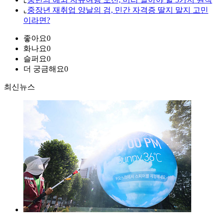
⌞
중장년 재취업 양날의 검, 민간 자격증 딸지 말지 고민
이라면?
좋아요
0
화나요
0
슬퍼요
0
더 궁금해요
0
최신뉴스