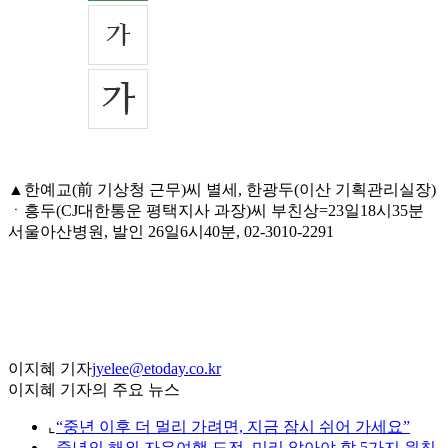
▲한예교(前 기상청 근무)씨 별세, 한광두(이산 기획관리실장)
ㆍ흥두(CJ대한통운 평택지사 과장)씨 부친상=23일18시35분
서울아산병원, 발인 26일6시40분, 02-3010-2291
이지혜 기자
jyelee@etoday.co.kr
이지혜 기자의 주요 뉴스
⌞
“중년 이후 더 멀리 가려면, 지금 잠시 쉬어 가세요”
⌞
중년의 해외 자유여행 도전, 미리 알아야 할 5가지 원칙