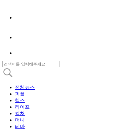
전체뉴스
피플
헬스
라이프
컬처
머니
테마