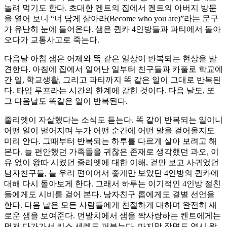
놀려 먹기도 한다. 초대한 켄트의 집에서 켄트의 아버지 방문
을 열어 보니 “너 답게 살아라(Become who you are)”라는 문구
가 유난히 눈에 들어온다. 샘은 퀸카 4인방들과 파티에서 돌아
오다가 교통사고로 죽는다.
다음날 아침 샘은 어제와 똑 같은 일상이 반복되는 현상을 발
견한다. 아침에 집에서 일어난 일부터 친구들과 카풀로 학교에
간 일, 학교생활, 그리고 파티까지 똑 같은 일이 그대로 반복된
다. 타임 루프라는 시간의 한계에 갇힌 것이다. 다음 날도, 또
그 다음날도 똑같은 일이 반복된다.
줄리엣이 자살했다는 소식도 듣는다. 똑 같이 반복되는 일이니
어떤 일이 벌어지며 누가 어떤 순간에 어떤 말을 걸어올지도
미리 안다. 그때부터 반복되는 하루를 다르게 살아 보려고 해
본다. 늘 편안했던 가족들을 귀찮은 존재로 생각했던 과오, 이
유 없이 왕따 시켰던 줄리엣에 대한 이해, 겉만 보고 사귀었던
남자친구들, 늘 우리 편이어서 좋게만 보았던 4인방의 퀸카에
대해 다시 돌아보게 한다. 그래서 하루는 이기적인 4인방 절친
들에게도 시비를 걸어 본다. 남자친구 롭에게도 결별 선언을
한다. 다음 날은 모든 사람들에게 친절하게 대하며 완전히 새
로운 샘을 보여준다. 먼발치에서 샘을 짝사랑하는 켄트에게는
먼저 다가가서 키스 세례도 퍼붓는다. 마지막 장면도 역시 왕