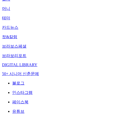
머니
테마
카드뉴스
컷&칼럼
브라보스페셜
브라보리포트
DIGITAL LIBRARY
50+ 시니어 신춘문예
블로그
인스타그램
페이스북
유튜브