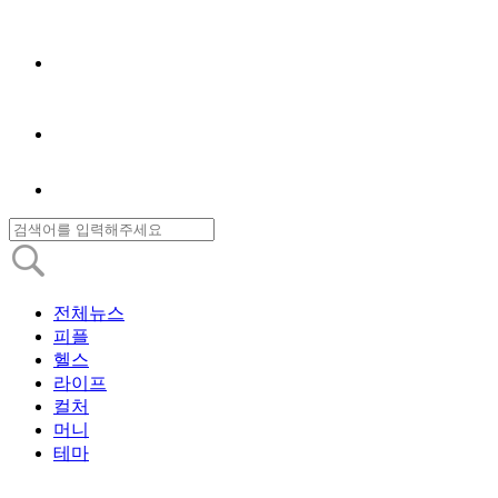
전체뉴스
피플
헬스
라이프
컬처
머니
테마