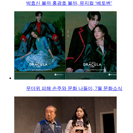
박효신 볼까 홍광호 볼까, 뮤지컬 ‘베토벤’
무더위 피해 손주와 문화 나들이, 7월 문화소식