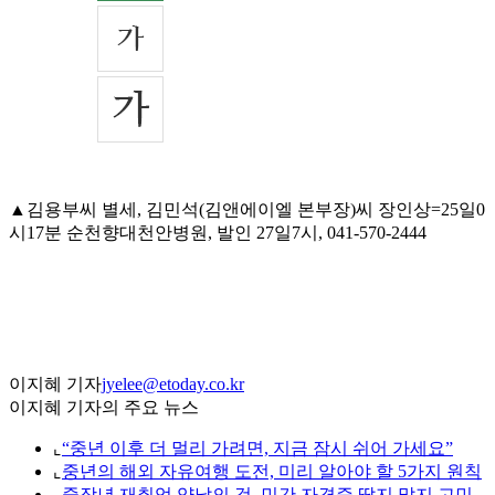
▲김용부씨 별세, 김민석(김앤에이엘 본부장)씨 장인상=25일0
시17분 순천향대천안병원, 발인 27일7시, 041-570-2444
이지혜 기자
jyelee@etoday.co.kr
이지혜 기자의 주요 뉴스
⌞
“중년 이후 더 멀리 가려면, 지금 잠시 쉬어 가세요”
⌞
중년의 해외 자유여행 도전, 미리 알아야 할 5가지 원칙
⌞
중장년 재취업 양날의 검, 민간 자격증 딸지 말지 고민