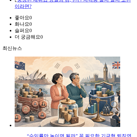
이라면?
좋아요
0
화나요
0
슬퍼요
0
더 궁금해요
0
최신뉴스
“수익률만 높이면 될까” 꼭 필요한 기금형 퇴직연