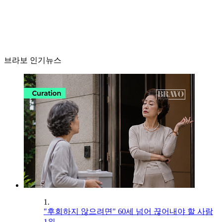
브라보 인기뉴스
1.
"후회하지 않으려면" 60세 넘어 끊어내야 할 사람
1위