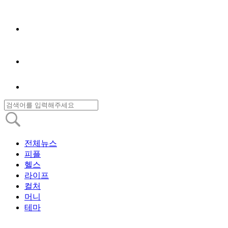
전체뉴스
피플
헬스
라이프
컬처
머니
테마