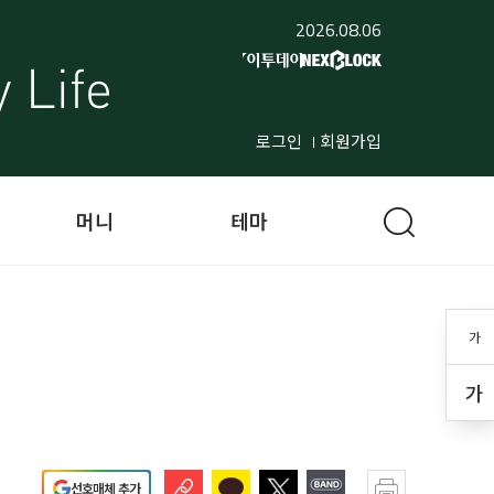
2026.08.06
로그인
회원가입
머니
테마
가
가
선호매체 추가