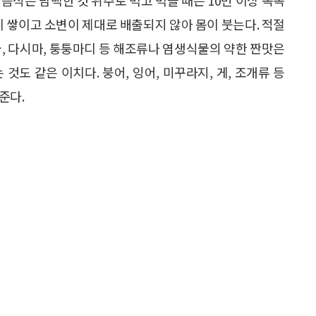
이 쌓이고 소변이 제대로 배출되지 않아 몸이 붓는다. 적절
국, 다시마, 퉁퉁마디 등 해조류나 염생식물의 약한 짠맛은
것도 같은 이치다. 붕어, 잉어, 미꾸라지, 게, 조개류 등
준다.