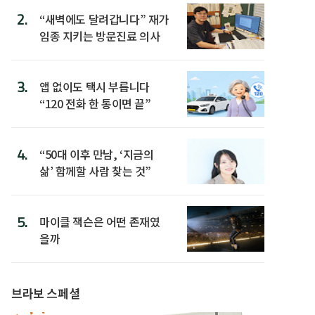
2.
“새벽에도 달려갑니다” 재가
임종 지키는 방문진료 의사
3.
앱 없이도 택시 부릅니다
“120 전화 한 통이면 끝”
4.
“50대 이후 만남, ‘지금의
삶’ 함께할 사람 찾는 것”
5.
마이클 잭슨은 어떤 존재였
을까
브라보 스페셜