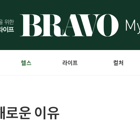
헬스
라이프
컬처
해로운 이유