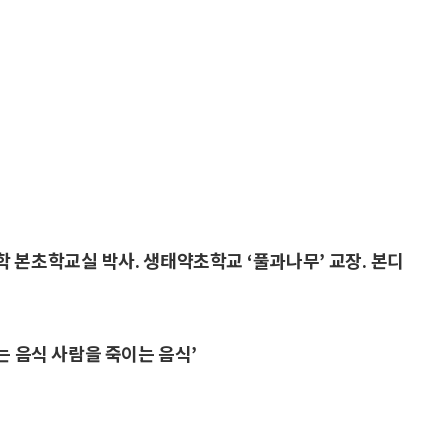
 본초학교실 박사. 생태약초학교 ‘풀과나무’ 교장. 본디
는 음식 사람을 죽이는 음식’