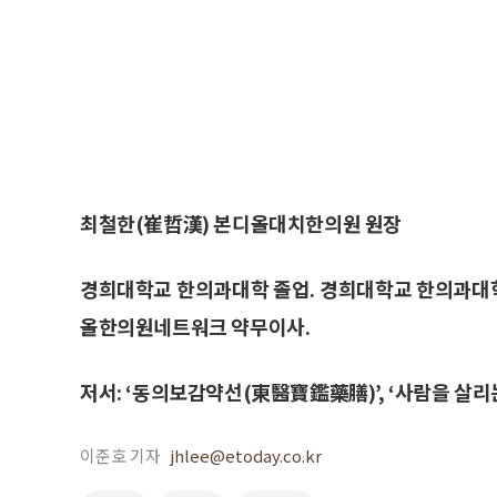
최철한(崔哲漢) 본디올대치한의원 원장
경희대학교 한의과대학 졸업. 경희대학교 한의과대학
올한의원네트워크 약무이사.
저서: ‘동의보감약선(東醫寶鑑藥膳)’, ‘사람을 살리
이준호 기자
jhlee@etoday.co.kr