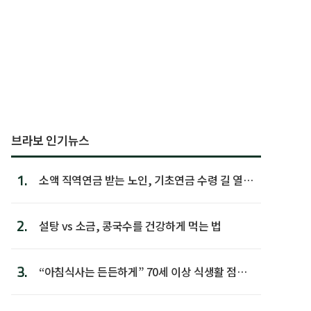
브라보 인기뉴스
1.
소액 직역연금 받는 노인, 기초연금 수령 길 열린
다
2.
설탕 vs 소금, 콩국수를 건강하게 먹는 법
3.
“아침식사는 든든하게” 70세 이상 식생활 점수
가장 높아