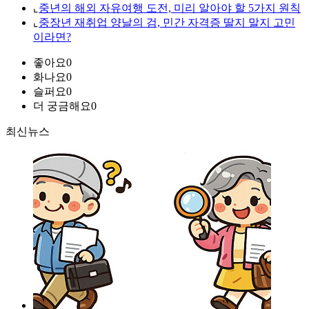
⌞
중년의 해외 자유여행 도전, 미리 알아야 할 5가지 원칙
⌞
중장년 재취업 양날의 검, 민간 자격증 딸지 말지 고민
이라면?
좋아요
0
화나요
0
슬퍼요
0
더 궁금해요
0
최신뉴스