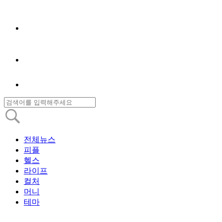
전체뉴스
피플
헬스
라이프
컬처
머니
테마