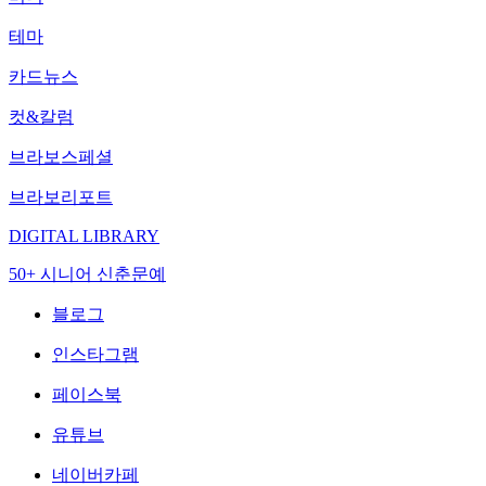
테마
카드뉴스
컷&칼럼
브라보스페셜
브라보리포트
DIGITAL LIBRARY
50+ 시니어 신춘문예
블로그
인스타그램
페이스북
유튜브
네이버카페