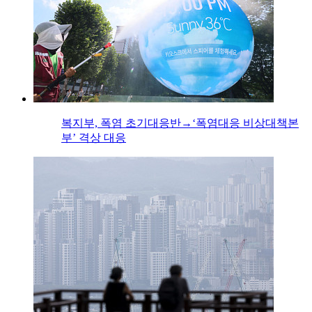
복지부, 폭염 초기대응반→‘폭염대응 비상대책본
부’ 격상 대응