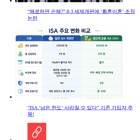
“해로하면 손해?” 8·3 세제개편에 ‘황혼이혼’ 조장
논란
“ISA ‘남은 한도’ 사라질 수 있다” 기존 가입자 주
목!