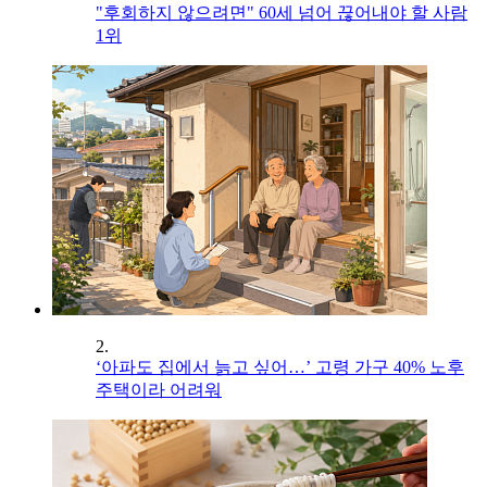
"후회하지 않으려면" 60세 넘어 끊어내야 할 사람
1위
2.
‘아파도 집에서 늙고 싶어…’ 고령 가구 40% 노후
주택이라 어려워