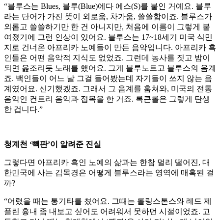
“블루스는 Blues, 블루(Blue)에다 에스(S)를 붙인 거예요. 블루
라는 단어가 가진 뜻이 외로움, 차가움, 쓸쓸함이죠. 블루스가
외롭고 쓸쓸하기만 한 건 아니지만, 처음에 이름이 그렇게 붙
여졌기에 그런 인상이 있어요. 블루스는 17~18세기 미국 식민
지로 건너온 아프리카 노예들이 만든 음악입니다. 아프리카 흑
인들은 어떤 음악적 지식도 없었죠. 그런데 농사를 짓고 밤이
되면 읊조리듯 노래를 했어요. 그게 블루노트고 블루스의 음계
죠. 백인들이 어느 날 그걸 들어봤는데 자기들이 쓰지 않는 음
계였어요. 신기했겠죠. 그래서 그 음계를 훔쳐와, 미국의 전통
음악인 컨트리 음악과 접목을 한 거죠. 록큰롤은 그렇게 탄생
한 겁니다.”
청계천 ‘빽판’이 알려준 진실
그렇다면 아프리카 흑인 노예의 삶과는 한참 멀리 떨어진, 대
한민국에 사는 김목경은 어떻게 블루스라는 영역에 매혹된 걸
까?
“어렸을 때는 통기타를 쳤어요. 그때는 롤링스톤스와 레드 제
플린 흉내 좀 내보고 싶어도 어려워서 못하던 시절이었죠. 고