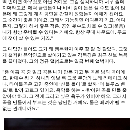
백 번이면 아무것도 아닌 거예요. 그걸 생각하니까 너무 슬퍼
지더라고요. 에릭 클랩튼이나 비비 킹이 돈은 셀 수도 없이 많
은데 왜 그렇게 계속 공연을 간절히 원했는지 이해가 됐어요.
그 순간이 좋은 거예요. 그래서 가능하면 어디든지 가요. 어디
든지. 그렇게 해서 좋은 점은, 공연 횟수도 채울 수 있고(웃음)
내가 항상 준비될 수 있다는 거예요. 항상 무대 사운드에, 무드
에 젖어 살 수 있는 거죠.”
그 대답만 들어도 그가 왜 행복한지 아주 잘 알 것 같았다. 그렇
게 철저한 음악인으로 살아가고 있는 김목경은 최근 신보 녹음
을 끝마쳤다. 그의 정규 앨범으로는 일곱 번째 앨범이다.
“총 아홉 곡 중 일곱 곡은 내가 만든 거고 두 곡은 남의 곡이에
요. 한대수 씨 거 하나와 옛날 록 그룹 무당의 노래 리메이크 하
나. 타이틀곡은 고민 중인데 ‘산을 돌아’로 할까 ‘더 블루스 밴
드’로 할까 고르고 있어요. 음악을 하는 사람이면 곡을 만들 줄
알아야 하고, 그 전에 그러고 싶은 욕구가 있어야 해요. 그래서
곡을 만들어서 부르는 것은 당연한 거예요. 둘은 떼려야 뗄 수
없는 관계니까요.”