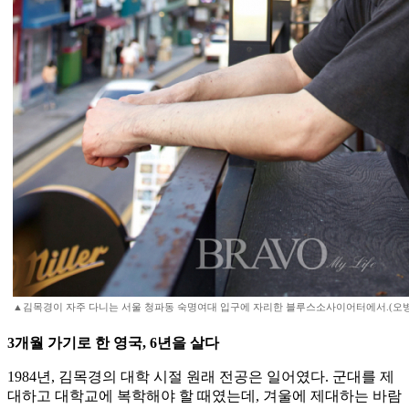
▲김목경이 자주 다니는 서울 청파동 숙명여대 입구에 자리한 블루스소사이어터에서.(오병돈 프리랜
3개월 가기로 한 영국, 6년을 살다
1984년, 김목경의 대학 시절 원래 전공은 일어였다. 군대를 제
대하고 대학교에 복학해야 할 때였는데, 겨울에 제대하는 바람