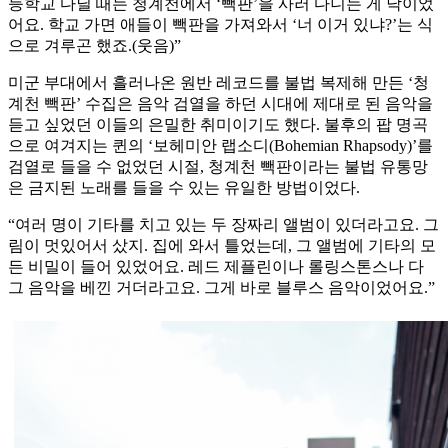
등학교 다닐 때는 청계천에서 ‘빽판’을 사러 다니는 게 낙이었
어요. 학교 가면 애들이 빽판을 가져와서 ‘너 이거 있냐?’는 식
으로 겨루곤 했죠.(웃음)”
미군 부대에서 흘러나온 원반 레코드를 불법 복제해 만든 ‘청
계천 빽판’ 수집은 음악 검열을 하던 시대에 제대로 된 음악을
듣고 싶었던 이들의 은밀한 취미이기도 했다. 불후의 팝 명곡
으로 여겨지는 퀸의 ‘보헤미안 랩소디(Bohemian Rhapsody)’를
검열로 들을 수 없었던 시절, 청계천 빽판이라는 불법 유통망
은 금지된 노래를 들을 수 있는 유일한 방법이었다.
“여러 명이 기타를 치고 있는 두 장짜리 앨범이 있더라고요. 그
림이 멋있어서 샀지. 집에 와서 틀었는데, 그 앨범에 기타의 모
든 비밀이 들어 있었어요. 레드 제플린이나 롤링스톤스나 다
그 음악을 베낀 거더라고요. 그게 바로 블루스 음악이었어요.”