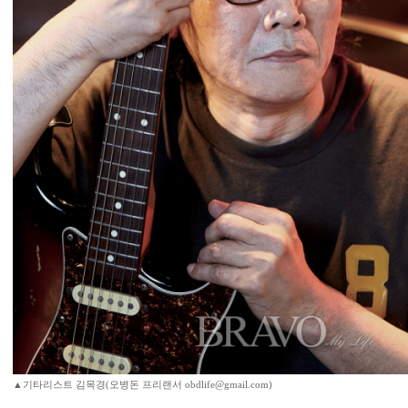
▲기타리스트 김목경(오병돈 프리랜서 obdlife@gmail.com)