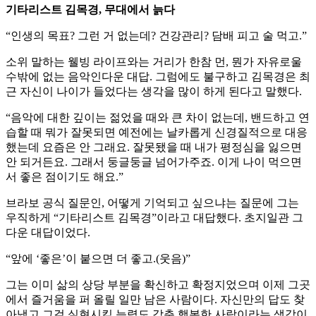
기타리스트 김목경, 무대에서 늙다
“인생의 목표? 그런 거 없는데? 건강관리? 담배 피고 술 먹고.”
소위 말하는 웰빙 라이프와는 거리가 한참 먼, 뭔가 자유로울
수밖에 없는 음악인다운 대답. 그럼에도 불구하고 김목경은 최
근 자신이 나이가 들었다는 생각을 많이 하게 된다고 말했다.
“음악에 대한 깊이는 젊었을 때와 큰 차이 없는데, 밴드하고 연
습할 때 뭐가 잘못되면 예전에는 날카롭게 신경질적으로 대응
했는데 요즘은 안 그래요. 잘못됐을 때 내가 평정심을 잃으면
안 되거든요. 그래서 둥글둥글 넘어가주죠. 이게 나이 먹으면
서 좋은 점이기도 해요.”
브라보 공식 질문인, 어떻게 기억되고 싶으냐는 질문에 그는
우직하게 “기타리스트 김목경”이라고 대답했다. 초지일관 그
다운 대답이었다.
“앞에 ‘좋은’이 붙으면 더 좋고.(웃음)”
그는 이미 삶의 상당 부분을 확신하고 확정지었으며 이제 그곳
에서 즐거움을 퍼 올릴 일만 남은 사람이다. 자신만의 답도 찾
아냈고 그걸 실현시킬 능력도 갖춘 행복한 사람이라는 생각이