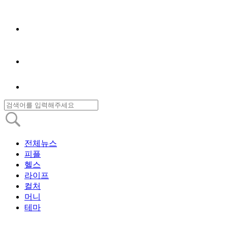
전체뉴스
피플
헬스
라이프
컬처
머니
테마