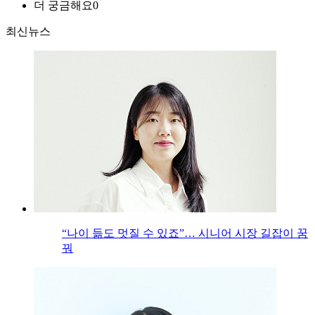
더 궁금해요
0
최신뉴스
“나이 듦도 멋질 수 있죠”… 시니어 시장 길잡이 꿈
꿔