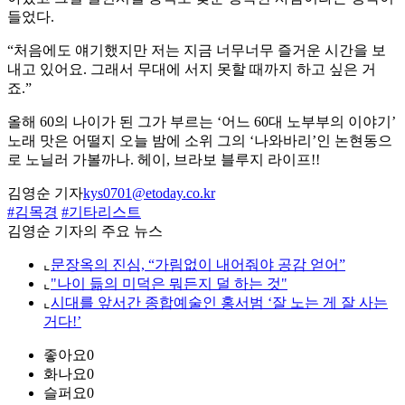
들었다.
“처음에도 얘기했지만 저는 지금 너무너무 즐거운 시간을 보
내고 있어요. 그래서 무대에 서지 못할 때까지 하고 싶은 거
죠.”
올해 60의 나이가 된 그가 부르는 ‘어느 60대 노부부의 이야기’
노래 맛은 어떨지 오늘 밤에 소위 그의 ‘나와바리’인 논현동으
로 노닐러 가볼까나. 헤이, 브라보 블루지 라이프!!
김영순 기자
kys0701@etoday.co.kr
#김목경
#기타리스트
김영순 기자의 주요 뉴스
⌞
문장옥의 진심, “가림없이 내어줘야 공감 얻어”
⌞
"나이 듦의 미덕은 뭐든지 덜 하는 것"
⌞
시대를 앞서간 종합예술인 홍서범 ‘잘 노는 게 잘 사는
거다!’
좋아요
0
화나요
0
슬퍼요
0