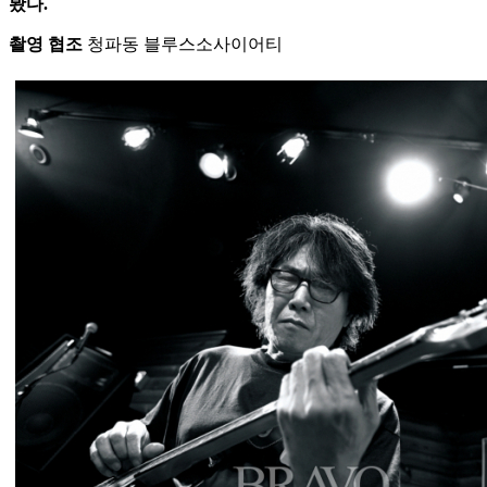
봤다.
촬영 협조
청파동 블루스소사이어티