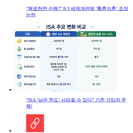
“해로하면 손해?” 8·3 세제개편에 ‘황혼이혼’ 조장
논란
“ISA ‘남은 한도’ 사라질 수 있다” 기존 가입자 주
목!