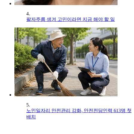
4.
팔자주름 생겨 고민이라면 지금 해야 할 일
5.
노인일자리 안전관리 강화, 안전전담인력 613명 첫
배치