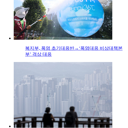
복지부, 폭염 초기대응반→‘폭염대응 비상대책본
부’ 격상 대응