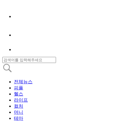
전체뉴스
피플
헬스
라이프
컬처
머니
테마