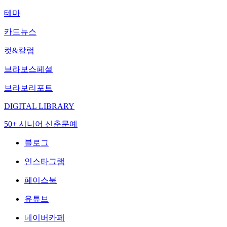
테마
카드뉴스
컷&칼럼
브라보스페셜
브라보리포트
DIGITAL LIBRARY
50+ 시니어 신춘문예
블로그
인스타그램
페이스북
유튜브
네이버카페