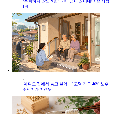
"후회하지 않으려면" 60세 넘어 끊어내야 할 사람
1위
2.
‘아파도 집에서 늙고 싶어…’ 고령 가구 40% 노후
주택이라 어려워