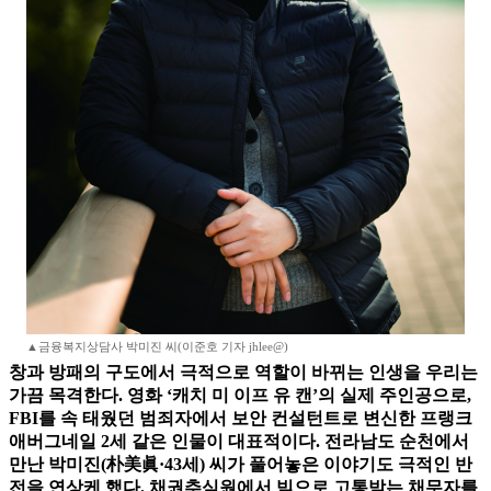
▲금융복지상담사 박미진 씨(이준호 기자 jhlee@)
창과 방패의 구도에서 극적으로 역할이 바뀌는 인생을 우리는
가끔 목격한다. 영화 ‘캐치 미 이프 유 캔’의 실제 주인공으로,
FBI를 속 태웠던 범죄자에서 보안 컨설턴트로 변신한 프랭크
애버그네일 2세 같은 인물이 대표적이다. 전라남도 순천에서
만난 박미진(朴美眞·43세) 씨가 풀어놓은 이야기도 극적인 반
전을 연상케 했다. 채권추심원에서 빚으로 고통받는 채무자를