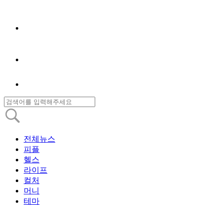
전체뉴스
피플
헬스
라이프
컬처
머니
테마