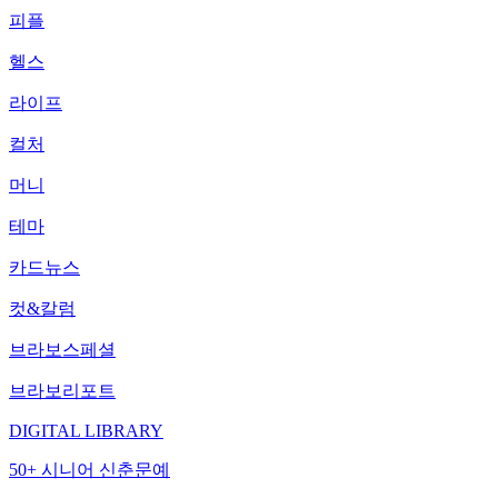
피플
헬스
라이프
컬처
머니
테마
카드뉴스
컷&칼럼
브라보스페셜
브라보리포트
DIGITAL LIBRARY
50+ 시니어 신춘문예