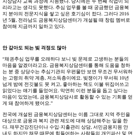
지상담사 교육 과정에 지원했다. 당시에는 두 번째 직업이 되
리라고는 생각도 못했다. 추심 업무를 볼 때 궁금했던 금융복
지 분야의 전문지식을 쌓고 싶은 호기심이 컸다. 그러다 2016
년 5월, 전라남도 금융복지상담센터가 개설될 때 창립 멤버로
참여해 지금까지 일하고 있다.
안 갚아도 되는 빚 걱정도 많아
“채권추심 업무를 오래하다 보니 빚 문제로 고생하는 분들의
마음을 알겠더라고요. 금융복지상담센터를 통해 도움을 청하
는 분 중 상당수는 추심기관의 우편물만 보면 무조건 무서워하
는 고령의 취약 계층, 저소득층이에요. 빚쟁이가 무서워 10년
넘게 밤에 전깃불도 못 켜고, 좋아하는 책도 이불 뒤집어쓰고
읽었다는 얘기를 들었어요. 막연히 이런 분들을 돕고 싶다는
마음이 있었는데, 금융복지상담사로 활동할 수 있는 기회를 얻
게 돼 참여하게 됐어요.”
전국에 개설된 금융복지상담센터는 이름 그대로 지역 주민을
대상으로 금융과 복지 관련 제도에 대해 상담해주는 일을 한
다. 재무건강진단이나 수입·지출관리 상담, 서민금융지원 안
내도 하지만 채무 때문에 힘들어하는 사람들의 개인파산 및 면