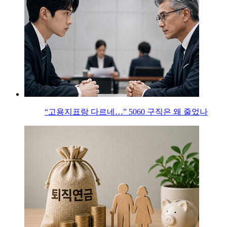
“고용지표랑 다르네…” 5060 구직은 왜 줄었나