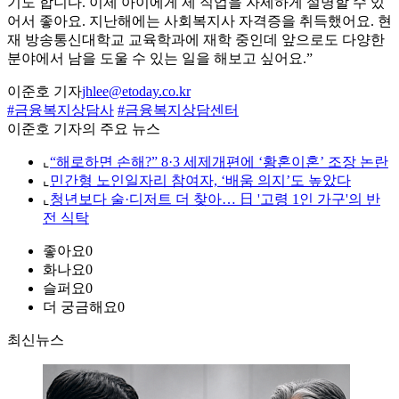
기도 합니다. 이제 아이에게 제 직업을 자세하게 설명할 수 있
어서 좋아요. 지난해에는 사회복지사 자격증을 취득했어요. 현
재 방송통신대학교 교육학과에 재학 중인데 앞으로도 다양한
분야에서 남을 도울 수 있는 일을 해보고 싶어요.”
이준호 기자
jhlee@etoday.co.kr
#금융복지상담사
#금융복지상담센터
이준호 기자의 주요 뉴스
⌞
“해로하면 손해?” 8·3 세제개편에 ‘황혼이혼’ 조장 논란
⌞
민간형 노인일자리 참여자, ‘배움 의지’도 높았다
⌞
청년보다 술·디저트 더 찾아… 日 '고령 1인 가구'의 반
전 식탁
좋아요
0
화나요
0
슬퍼요
0
더 궁금해요
0
최신뉴스