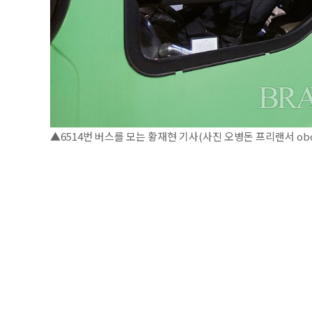
▲6514번 버스를 모는 황재현 기사(사진 오병돈 프리랜서 obdli