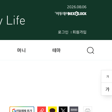
2026.08.06
로그인
회원가입
머니
테마
가
가
선호매체 추가