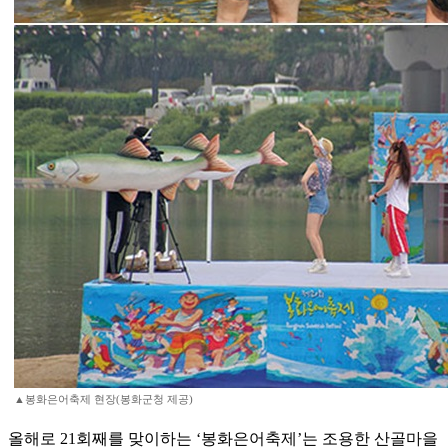
▲봉화은어축제 현장(봉화군청 제공)
올해로 21회째를 맞이하는 ‘봉화은어축제’는 조용한 산골마을