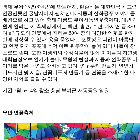
백제 무왕 35년(634년)에 만들어진, 현존하는 대한민국 최고령
인공연못인 궁남지에서 펼쳐진다. 서동과 선화공주 이야기를
배경으로 하고 있어 축제 이름도 부여서동연꽃축제다. 매년 7
월에 열리는 이 축제장에서는 백련, 홍련, 수련, 가시연 등 330
여 m² 규모의 연못에서 자라는 50여 종의 다양한 연꽃을 한꺼
번에 감상할 수 있다. 용을 품었다는 포룡정은 더없이 아름답
고 연꽃 단지 곳곳에 추억 어린 원두막이 놓여 있어 나들이 장
소로도 좋다. 또한 야생화와 수생식물이 많아 아이들의 자연생
태학습장으로 인기가 높다. 무왕의 탄생과 서동과 선화공주 이
야기를 담은 공연도 준비하고 있다. 연꽃쿠키 만들기, 연잎차
다도시연 및 시음, 연꽃디퓨저 만들기 등 연꽃을 소재로 한 다
양한 체험을 즐길 수 있다.
기간
7월 5~14일
장소
충남 부여군 서동공원 일원
무안 연꽃축제