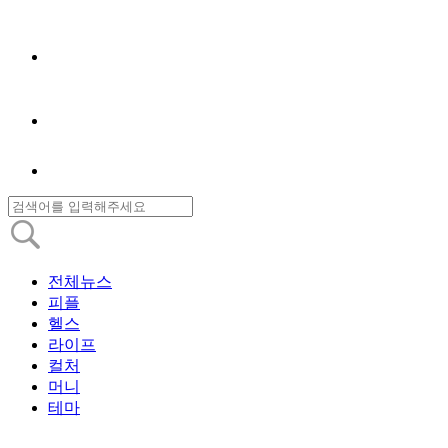
전체뉴스
피플
헬스
라이프
컬처
머니
테마