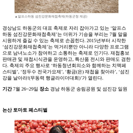
▲알프스하동 섬진강문화재첩축제(하동군청 제공)
경상남도 하동군의 대표 축제로 자리 잡아가고 있는 ‘알프스
하동 섬진강문화재첩축제’는 더위가 기승을 부리는 7월 말을
시원하게 즐길 수 있는 축제로 손꼽힌다. 2015년부터 시작한
‘섬진강문화재첩축제’는 먹거리뿐만 아니라 다양한 프로그램
으로 남녀노소가 참여하고 소통하는 축제로 인기다. 재첩홍보
판매관 및 재첩시식관을 운영하고, 특산품 전시와 판매도 겸한
다. 축제의 주요 행사로 ‘하동청년회의소와 함께하는 치맥페
스티벌’, ‘정두수 전국가요제’, ‘황금(은) 재첩을 찾아라’, ‘섬진
강을 날아라!(무동력 행글라이더대회)’가 열린다.
기간
7월 26~29일
장소
경남 하동군 송림공원 및 섬진강 일원
논산 토마토 페스티벌