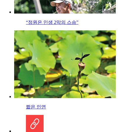
“정원은 인생 2막의 스승”
짧은 인연