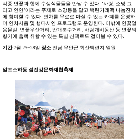
각종 연꽃과 함께 수생식물들을 만날 수 있다. ‘사랑, 소망 그
리고 인연’이라는 주제로 소망등을 달고 백련가래떡 나눔잔치
에 참여할 수 있다. 연차를 무료로 마실 수 있는 카페를 운영하
며 연차시음 및 행다시연 프로그램도 운영한다. 이밖에 연꽃얼
음물길, 연꽃우산거리, 안개분수거리, 바람개비동산 등 연꽃의
향기에 흠뻑 취할 수 있는 특별 산책로도 걸어볼 수 있다.
기간
7월 25~28일
장소
전남 무안군 회산백련지 일원
알프스하동 섬진강문화재첩축제