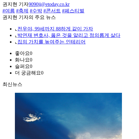
권지현 기자
9090ji@etoday.co.kr
#여름
#축제
#수박
#콘서트
#페스티벌
권지현 기자의 주요 뉴스
⌞
전우야, 99세까지 88하게 같이 가자
⌞
박연재 변호사, 옳은 것을 알리고 정의롭게 살다
⌞
집의 가치를 높여주는 인테리어
좋아요
0
화나요
0
슬퍼요
0
더 궁금해요
0
최신뉴스