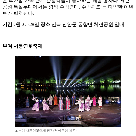
은 휴가철 가족 단위 관광객들이 좋아하는 체험 행사다. 체련
공원 특설무대에서는 깜짝 수박경매, 수박퀴즈 등 다양한 이벤
트가 펼쳐진다.
기간
7월 27~28일
장소
전북 진안군 동향면 체련공원 일대
부여 서동연꽃축제
▲부여 서동연꽃축제 현장(부여군청 제공)