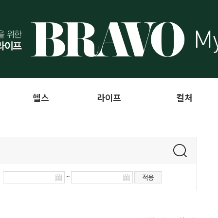
헬스
라이프
컬처
~
적용