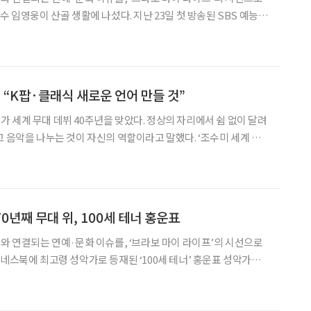
4.7%(닐슨코리아, 전국 기준)를 기록하며 순조로운 출발을 알렸다.
연한 만큼 관심이 컸지만, 시청자
 “K팝·클래식 새로운 언어 만들 것”
 세계 무대 데뷔 40주년을 맞았다. 정상의 자리에서 쉼 없이 달려
악을 나누는 것이 자신의 역할이라고 말했다. ‘조수미 세계 무
자간담회’가 6일 서울 강남구 그랜드 인터컨티넨탈 서울 파르나스에
는 1986년 이탈리아 트리에스테 베르디극장에서 오
70년째 무대 위, 100세 테너 홍운표
어와 연결되는 연예·문화 이슈를, ‘브라보 마이 라이프’의 시선으로
지난 27일 그를 중심으로 열린 ‘제1회 할류 시니어 성악 콘서트’는
시대를 살아낸 목소리의 힘을