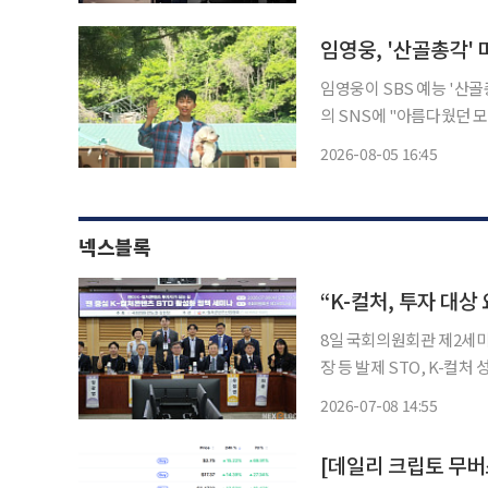
럽'이라는 붉은 글씨가 
임영웅, '산골총각'
임영웅이 SBS 예능 '산골총각 
의 SNS에 "아름다웠던 모든 
는 시골집을 배경으로 포즈
2026-08-05 16:45
넥스블록
“K-컬처, 투자 대상
8일 국회의원회관 제2세미
장 등 발제 STO, K-컬
있는 제도 설계 절실” 한국지식재산연구원에 따르면 음악증권 시장의 경제적 가치가 22조 원
2026-07-08 14:55
에 달한다는 점에서 이를 