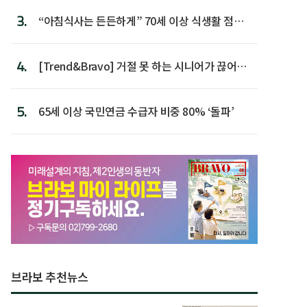
3.
“아침식사는 든든하게” 70세 이상 식생활 점수
가장 높아
4.
[Trend&Bravo] 거절 못 하는 시니어가 끊어야
할 행동 5
5.
65세 이상 국민연금 수급자 비중 80% ‘돌파’
브라보 추천뉴스