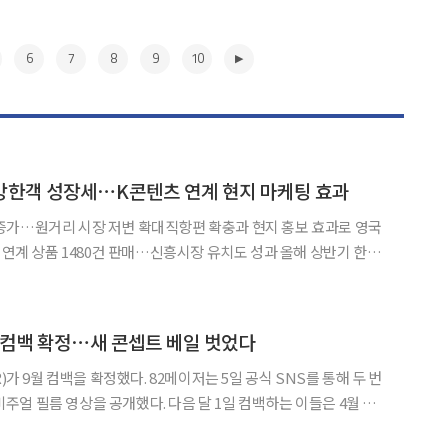
6
7
8
9
10
방한객 성장세⋯K콘텐츠 연계 현지 마케팅 효과
2% 증가…원거리 시장 저변 확대직항편 확충과 현지 홍보 효과로 영국
 상품 1480건 판매…신흥시장 유치도 성과 올해 상반기 한국
 명에 달했다. 미주와 유럽을 비롯한 원거리 지역 방문객도 두 자릿수
노선 확대와 K콘텐츠 연계 홍보, 신흥시장
▶
일 컴백 확정⋯새 콘셉트 베일 벗었다
했다. 82메이저는 5일 공식 SNS를 통해 두 번
의 비주얼 필름 영상을 공개했다. 다음 달 1일 컴백하는 이들은 4월 발
약 5개월 만에 돌아온다. 공개된 영상 오프닝에는 '팔이클