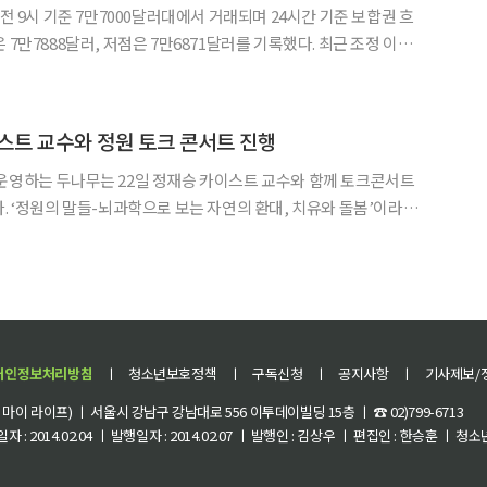
오전 9시 기준 7만7000달러대에서 거래되며 24시간 기준 보합권 흐
 7만7888달러, 저점은 7만6871달러를 기록했다. 최근 조정 이후
 시가총액 상위 100위 가상자산 중에서는 일부 알트코인이 상대적
. AI·체인추상화 레이어1 블록체인 니어프로토콜(NE
스트 교수와 정원 토크 콘서트 진행
운영하는 두나무는 22일 정재승 카이스트 교수와 함께 토크콘서트
’이라는
이번 토크콘서트는 2025 서울국제정원박람회가 열리고 있는 보라
매공원 내 세컨포레스트 디지털 치유정원에서 진행됐다. 정재승 카이스트 뇌인지과학과 교
개인정보처리방침
ㅣ
청소년보호정책
ㅣ
구독신청
ㅣ
공지사항
ㅣ
기사제보/
이 라이프) ㅣ 서울시 강남구 강남대로 556 이투데이빌딩 15층 ㅣ ☎ 02)799-6713
 : 2014.02.04 ㅣ 발행일자 : 2014.02.07 ㅣ 발행인 : 김상우 ㅣ 편집인 : 한승훈 ㅣ