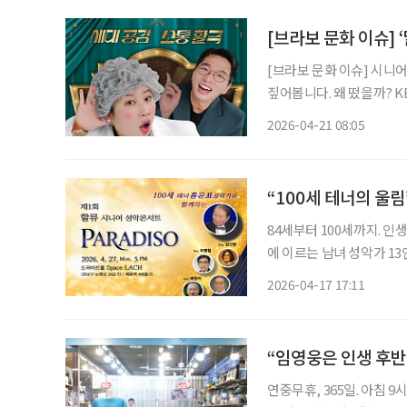
[브라보 문화 이슈] 
[브라보 문화 이슈] 시니
짚어봅니다. 왜 떴을까? KBS 2TV 예능 프로그램 ‘말자쇼’가 인기를 끌고 있다. ‘개그콘서
트’의 ‘소통왕 말자 할매’
2026-04-21 08:05
릭터로 관객의 고민을 즉
“100세 테너의 울림
84세부터 100세까지. 인
에 이르는 남녀 성악가 13인
총합’을 노래하는 자리다. 서울문예마당과 화동성악회는 오는 27일 서울 강남구 도곡아트홀
2026-04-17 17:11
스페이스락(SpaceLACH
“임영웅은 인생 후
연중무휴, 365일. 아침 9시가 되면 유튜브 채널 ‘젊은할배 59TV’에는 어김없이 ‘임영웅 뉴