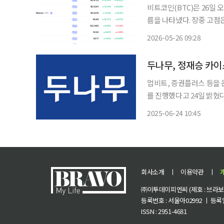
비트코인(BTC)은 26일 
름을 나타냈다. 장중 고점은
방향성을 탐색하는 가운데,
2026-05-26 09:28
강세를 보였다
두나무, 정재승 카이
업비트, 증권플러스 등을 
를 진행했다고 24일 밝혔다. ‘정원의 말들-뇌과학으로 보는 자연의 환대, 치유와 돌봄
주제로 개최된 두나무의 
2025-06-24 10:45
회사소개
ㅣ
이용약관
ㅣ
㈜이투데이피엔씨 (제호 : 브라보 마
등록번호 : 서울아02992 ㅣ 등록일자
ISSN : 2951-4681