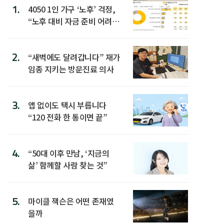
1.
4050 1인 가구 ‘노후’ 걱정,
“노후 대비 자금 준비 어려
워”
2.
“새벽에도 달려갑니다” 재가
임종 지키는 방문진료 의사
3.
앱 없이도 택시 부릅니다
“120 전화 한 통이면 끝”
4.
“50대 이후 만남, ‘지금의
삶’ 함께할 사람 찾는 것”
5.
마이클 잭슨은 어떤 존재였
을까