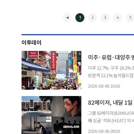
1
2
3
4
5
이투데이
미주·유럽·대양주 
미주 12.7%·구주 20.
방문객 22.1% 늘어월드컵 연계
을 찾은 외국인이 1071만
2026-08-06 10:06
증가율을 기록했다. 직항 
◀
82메이저, 내달 1
그룹 82메이저(82MAJOR)가 9월 컴백을 확정
째 싱글 '히트(HEAT)'
표한 미니 5집 '필름(FEELM)' 이후 
2026-08-06 09:00