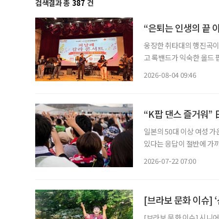
검색결과 총
387
건
“은퇴는 인생의 끝 
웅장한 취타대의 행진곡이
고 록밴드가 익숙한 올드 
음악을 넘나든 시니어 예술인
2026-08-04 09:46
협회(KARP·대표 주명룡
“K팝 댄스 즐거워” 
일본의 50대 이상 여성 
있다는 응답이 절반에 가까
스마트폰 사용 능력을 키
2026-07-22 07:00
사례도 확
[브라보 문화 이슈] 
[브라보 문화 이슈] 시니