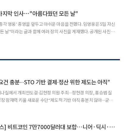
새겨진 건물이 등장해 호기심을
 마지막 인사⋯"아름다웠던 모든 날"
영웅' 종영을 앞두고 아쉬운 마음을 전했다. 임영웅은 5일 자신
날"이라는 글과 함께 여러 장의 사진을 게재했다. 공개된 사진에
를 취하거나 툇마루에 앉아 커피를 마시는 등 산골 생활을 즐기는
임영웅의 편안한 모습이 담겼다. 게시물을 본 팬들은 "다음 시즌도 기대한다
 요건 충분∙∙∙STO 기반 결제∙정산 위한 제도는 아직”
나실에서 개최안도걸∙김현정 의원 주최∙∙∙정현경 의장, 홍승범 실
처 성장 잠재력 키울 새로운 수단“제도적 기반 아직 충분치 않아∙∙∙균형
기반으로 STO와 디지털자산 시장의 활성화가 K-
[데일리 크립토 무버스] 비트코인 7만7000달러대 보합…니어·딕시·셀레스티아 강세