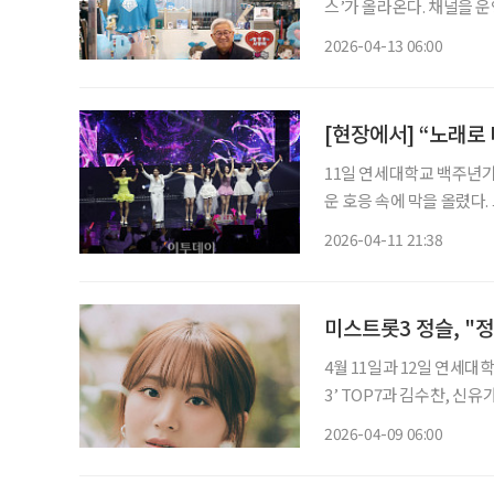
스’가 올라온다. 채널을 운영하는 이는
회수 80만 회를 기록한 
2026-04-13 06:00
‘영웅시대’ 사이에서 ‘젊은
[현장에서] “노래로
11일 연세대학교 백주년기
운 호응 속에 막을 올렸다.
중장년 세대의 기억과 감성을 자극하는
2026-04-11 21:38
부터 분위기 
미스트롯3 정슬, "
4월 11일과 12일 연세
3’ TOP7과 김수찬, 신
다. 공연을 앞두고 가수들
2026-04-09 06:00
대한 