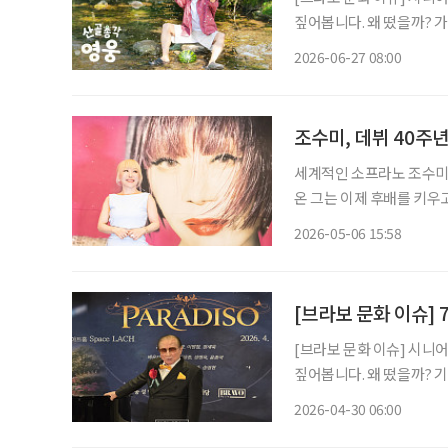
짚어봅니다. 왜 떴을까? 가수 임영웅이 산골 생활에 나섰다. 지난 23일 첫 방송된 SBS 예능
‘산골총각 영웅’이 시청률 
2026-06-27 08:00
팬층이 두터운 임영웅이 출
조수미, 데뷔 40주년
세계적인 소프라노 조수미가
온 그는 이제 후배를 키우고 음
대 데뷔 40주년 기념 기
2026-05-06 15:58
서 열렸다. 조수미
[브라보 문화 이슈] 
[브라보 문화 이슈] 시니
짚어봅니다. 왜 떴을까? 기네스북에 최고령 성악가로 등재된 ‘100세 테너’ 홍운표 성악가가
여전히 무대에 서고 있다. 
2026-04-30 06:00
단순한 공연을 넘어, 한 