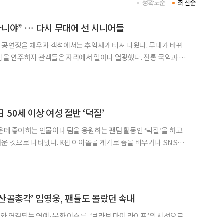
정확도순
최신순
아니야” … 다시 무대에 선 시니어들
 공연장을 채우자 객석에서는 추임새가 터져 나왔다. 무대가 바뀌
팝을 연주하자 관객들은 자리에서 일어나 열광했다. 전통 국악과 록
들이 나이를 잊은 무대로 관객들의 박수를 받았다. 대한은퇴자
) 시니어문화예술단은 지난달 31일 서울 광진구 광진정보도
日 50세 이상 여성 절반 ‘덕질’
가운데 좋아하는 인물이나 팀을 응원하는 팬덤 활동인 ‘덕질’을 하고
운 것으로 나타났다. K팝 아이돌을 계기로 춤을 배우거나 SNS와
우는 등 덕질이 소비를 넘어 건강관리와 새로운 배움으로 이어지는
인됐다. 일본 하르메쿠홀딩스 산하 하르메쿠 잘사는삶 연구소가 지난 1
‘산골총각’ 임영웅, 팬들도 몰랐던 속내
어와 연결되는 연예·문화 이슈를, ‘브라보 마이 라이프’의 시선으로