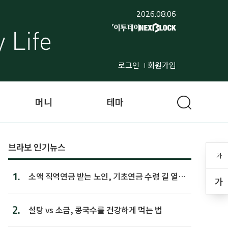
2026.08.06
로그인
회원가입
머니
테마
브라보 인기뉴스
가
1.
소액 직역연금 받는 노인, 기초연금 수령 길 열린
가
다
2.
설탕 vs 소금, 콩국수를 건강하게 먹는 법