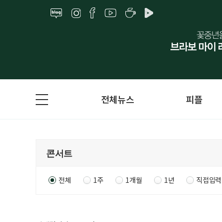
전체뉴스
피플
전체
1주
1개월
1년
직접입력