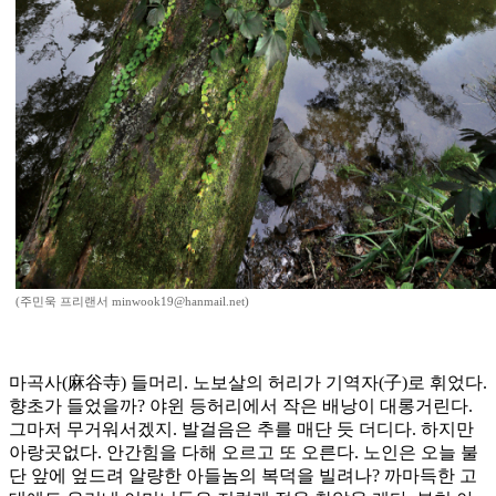
(주민욱 프리랜서 minwook19@hanmail.net)
마곡사(麻谷寺) 들머리. 노보살의 허리가 기역자(子)로 휘었다.
향초가 들었을까? 야윈 등허리에서 작은 배낭이 대롱거린다.
그마저 무거워서겠지. 발걸음은 추를 매단 듯 더디다. 하지만
아랑곳없다. 안간힘을 다해 오르고 또 오른다. 노인은 오늘 불
단 앞에 엎드려 알량한 아들놈의 복덕을 빌려나? 까마득한 고