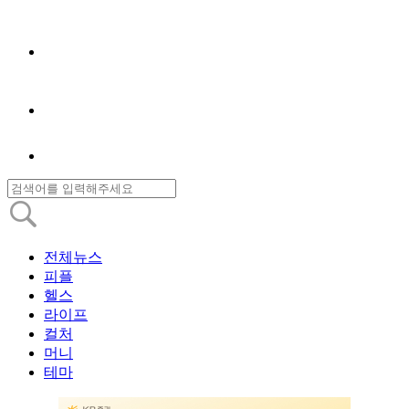
전체뉴스
피플
헬스
라이프
컬처
머니
테마