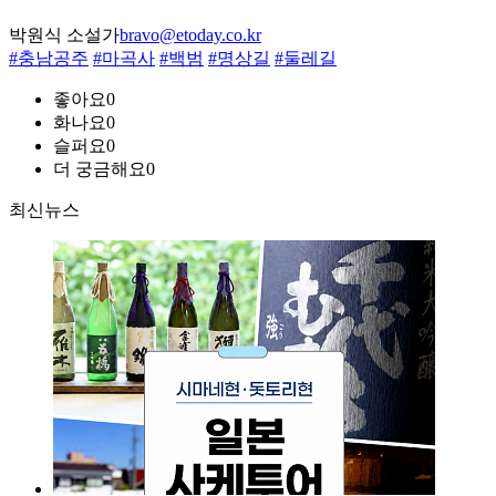
박원식 소설가
bravo@etoday.co.kr
#충남공주
#마곡사
#백범
#명상길
#둘레길
좋아요
0
화나요
0
슬퍼요
0
더 궁금해요
0
최신뉴스