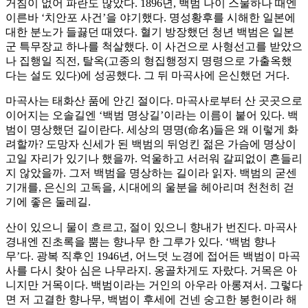
거침이 없어 파란도 많았다. 1896년, 백범 나이 스물하나 때엔
이른바 ‘치안포 사건’을 야기했다. 명성황후를 시해한 일본에
대한 분노가 들끓던 때였다. 혈기 방장했던 청년 백범은 일본
군 특무장교 하나를 척살했다. 이 사건으로 사형선고를 받았으
나 집행일 직전, 탈옥(고종의 형집행정지 명령으로 가출옥했
다는 설도 있다)에 성공했다. 그 뒤 마곡사에 은신했던 거다.
마곡사는 태화산 품에 안긴 절이다. 마곡사로부터 산 곳곳으로
이어지는 오솔길엔 ‘백범 명상길’이라는 이름이 붙어 있다. 백
범이 명상했던 길이란다. 세상의 명명(命名)들은 왜 이렇게 화
려할까? 도망자 신세가 된 백범의 뒤엉킨 젊은 가슴에 명상이
고일 자리가 있기나 했을까. 억울하고 서러워 갈피없이 흔들리
지 않았을까. 그저 백범을 명상하는 길이라 읽자. 백범의 굳센
기개를, 은신의 고독을, 시대에의 울분을 헤아리며 천천히 걷
기에 좋은 둘레길.
산이 있으니 물이 흐르고, 절이 있으니 향내가 번진다. 마곡사
경내엔 진초록을 뿜는 향나무 한 그루가 있다. ‘백범 향나
무’다. 광복 직후인 1946년, 어느덧 노경에 접어든 백범이 마곡
사를 다시 찾아 심은 나무라지. 옹골차게도 자랐다. 거목은 아
니지만 거목이다. 백범이라는 거인의 아우라 아롱져서. 그렇다
면 저 고결한 향나무, 백범이 후세에 건넨 숭고한 봉헌이라 해