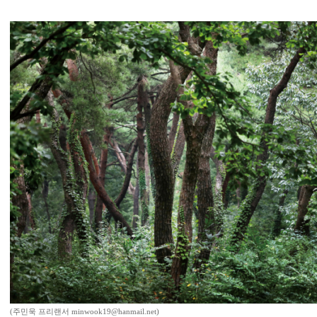
(주민욱 프리랜서 minwook19@hanmail.net)