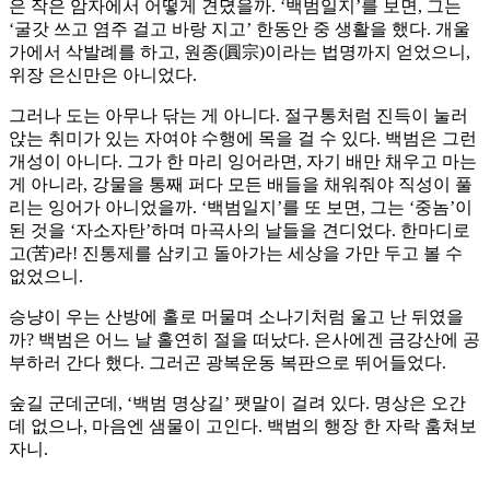
은 작은 암자에서 어떻게 견뎠을까. ‘백범일지’를 보면, 그는
‘굴갓 쓰고 염주 걸고 바랑 지고’ 한동안 중 생활을 했다. 개울
가에서 삭발례를 하고, 원종(圓宗)이라는 법명까지 얻었으니,
위장 은신만은 아니었다.
그러나 도는 아무나 닦는 게 아니다. 절구통처럼 진득이 눌러
앉는 취미가 있는 자여야 수행에 목을 걸 수 있다. 백범은 그런
개성이 아니다. 그가 한 마리 잉어라면, 자기 배만 채우고 마는
게 아니라, 강물을 통째 퍼다 모든 배들을 채워줘야 직성이 풀
리는 잉어가 아니었을까. ‘백범일지’를 또 보면, 그는 ‘중놈’이
된 것을 ‘자소자탄’하며 마곡사의 날들을 견디었다. 한마디로
고(苦)라! 진통제를 삼키고 돌아가는 세상을 가만 두고 볼 수
없었으니.
승냥이 우는 산방에 홀로 머물며 소나기처럼 울고 난 뒤였을
까? 백범은 어느 날 홀연히 절을 떠났다. 은사에겐 금강산에 공
부하러 간다 했다. 그러곤 광복운동 복판으로 뛰어들었다.
숲길 군데군데, ‘백범 명상길’ 팻말이 걸려 있다. 명상은 오간
데 없으나, 마음엔 샘물이 고인다. 백범의 행장 한 자락 훔쳐보
자니.