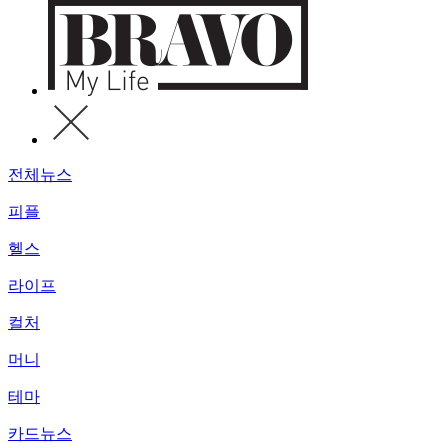
전체뉴스
피플
헬스
라이프
컬처
머니
테마
카드뉴스