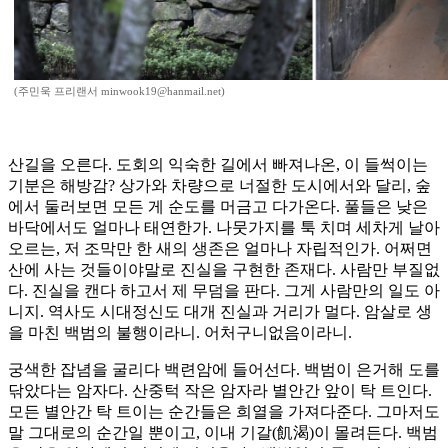
(주민욱 프리랜서 minwook19@hanmail.net)
산길을 오른다. 도회의 익숙한 길에서 빠져나온, 이 들썩이는
기분은 해방감? 상가와 차량으로 너절한 도시에서와 달리, 숲
에서 둘러보면 모든 게 순도를 머금고 다가온다. 풀들은 낮은
바닥에서도 얼마나 태연한가. 나뭇가지를 툭 치며 세차게 날아
오르는, 저 조막만 한 새의 생존은 얼마나 자립적인가. 어쩌면
산에 사는 것들이야말로 진실을 구현한 존재다. 사람만 부질없
다. 진실을 캔다 하고서 제 무덤을 판다. 그게 사람만의 일도 아
니지. 역사도 시대정신도 대개 진실과 거리가 멀다. 암살로 생
을 마친 백범의 불행이라니. 어처구니없음이라니.
궁색한 잡념을 굴리다 백련암에 들어선다. 백범이 은거해 도를
닦았다는 암자다. 산중턱 작은 암자라 별안간 앞이 탁 트인다.
모든 별안간 탁 트이는 순간들은 희열을 가져다준다. 그마저도
말 그대로의 순간일 뿐이고, 이내 기갈(飢渴)이 몰려든다. 백범