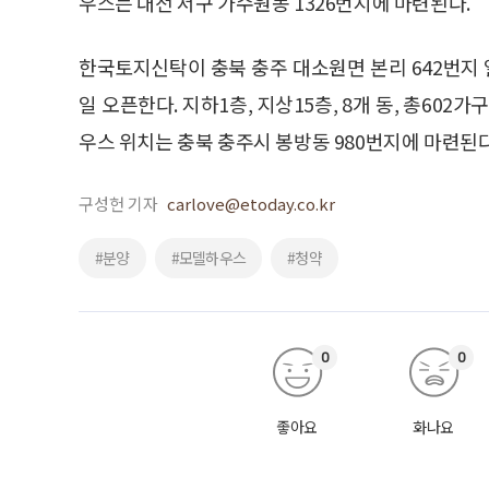
우스는 대전 서구 가수원동 1326번지에 마련된다.
한국토지신탁이 충북 충주 대소원면 본리 642번지 
일 오픈한다. 지하1층, 지상15층, 8개 동, 총60
우스 위치는 충북 충주시 봉방동 980번지에 마련된다
구성헌 기자
carlove@etoday.co.kr
#분양
#모델하우스
#청약
0
0
좋아요
화나요