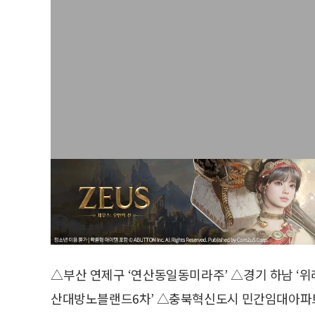
△부산 연제구 ‘연산동일동미라주’ △경기 하남 ‘
산대방노블랜드6차’ △충북혁신도시 민간임대아파트