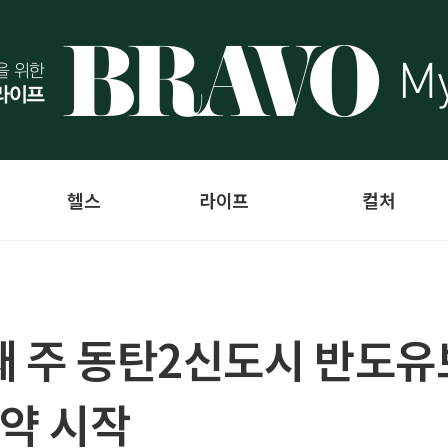
헬스
라이프
컬처
째 주 동탄2신도시 반도유
청약 시작