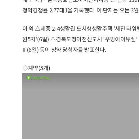
청약경쟁률 2.77대1을 기록했다. 이 단지는 오는 3
이 외 △세종 2-4생활권 도시형생활주택 ‘세진 타
원5차’(6일) △경북도청이전신도시 ‘우방아이유쉘’ B
II’(6일) 등이 청약 당첨자를 발표한다.
◇계약(5개)