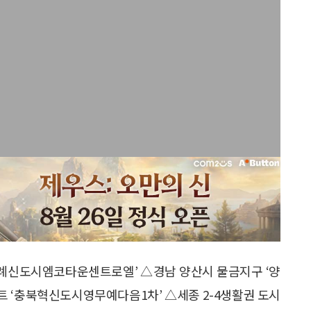
위례신도시엠코타운센트로엘’ △경남 양산시 물금지구 ‘양
 ‘충북혁신도시영무예다음1차’ △세종 2-4생활권 도시