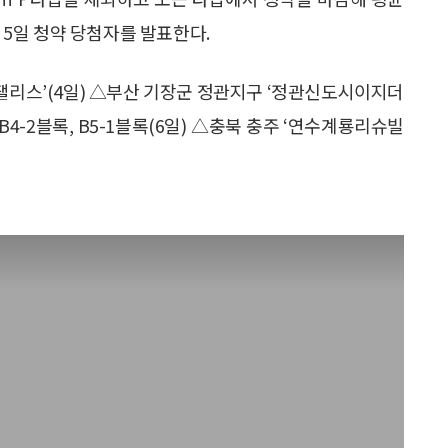
월 5일 청약 당첨자를 발표한다.
워팰리스’(4일) △부산 기장군 정관지구 ‘정관신도시이지더
4-2블록, B5-1블록(6일) △충북 충주 ‘연수계룡리슈빌