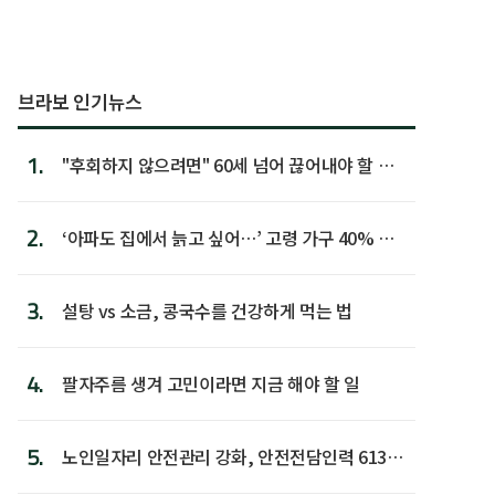
브라보 인기뉴스
1.
"후회하지 않으려면" 60세 넘어 끊어내야 할 사
람 1위
2.
‘아파도 집에서 늙고 싶어…’ 고령 가구 40% 노
후 주택이라 어...
3.
설탕 vs 소금, 콩국수를 건강하게 먹는 법
4.
팔자주름 생겨 고민이라면 지금 해야 할 일
5.
노인일자리 안전관리 강화, 안전전담인력 613명
첫 배치