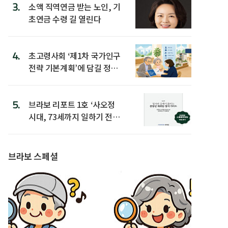
3.
소액 직역연금 받는 노인, 기
초연금 수령 길 열린다
4.
초고령사회 ‘제1차 국가인구
전략 기본계획’에 담길 정책
은
5.
브라보 리포트 1호 ‘사오정
시대, 73세까지 일하기 전략’
발간
브라보 스페셜