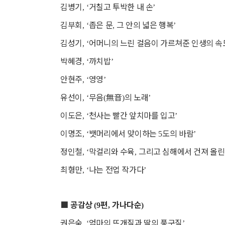
김병기
거칠고 투박한 내 손
, ‘
’
김부회
좁은 문
그 안의 넓은 행복
, ‘
,
’
김성기
어머니의 느린 걸음이 가르쳐준 인생의 속
, ‘
박혜경
까치밥
, ‘
’
안현주
영영
, ‘
’
유선이
무음
無音
의 노래
, ‘
(
)
’
이도은
천사는 빨간 앞치마를 입고
, ‘
’
이명조
뱃머리에서 맞이하는
도의 바람
, ‘
5
’
정인철
막걸리와 수육
그리고 심해에서 건져 올린 
, ‘
,
최형만
나는 전업 작가다
, ‘
’
■
공감상
편
가나다순
(9
,
)
권은숙
엄마의 뜨개질과 딸의 풍구질
, ‘
’