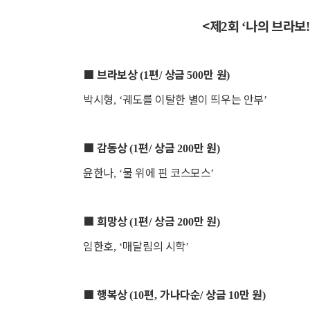
<제
회
나의 브라보
2
‘
■
브라보상
편
상금
만 원
(1
/
500
)
박시형
궤도를 이탈한 별이 띄우는 안부
, ‘
’
■
감동상
편
상금
만 원
(1
/
200
)
윤한나
물 위에 핀 코스모스
, ‘
’
■
희망상
편
상금
만 원
(1
/
200
)
임한호
매달림의 시학
, ‘
’
■
행복상
편
가나다순
상금
만 원
(10
,
/
10
)