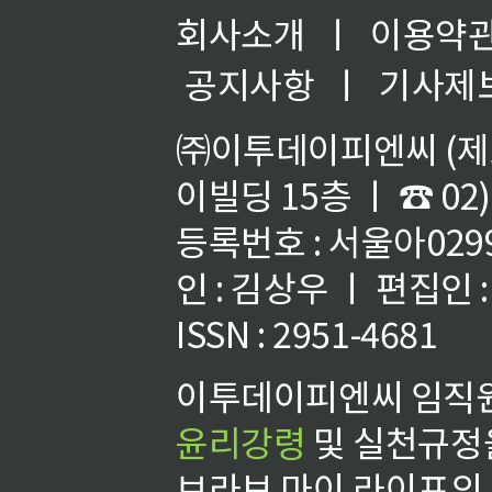
회사소개
ㅣ
이용약
공지사항
ㅣ
기사제
㈜이투데이피엔씨 (제호
이빌딩 15층 ㅣ ☎ 02)
등록번호 : 서울아02992
인 : 김상우 ㅣ 편집인
ISSN : 2951-4681
이투데이피엔씨 임직원
윤리강령
및 실천규정을
브라보 마이 라이프의