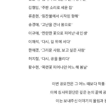
김형임
주판 소리로 세운 집
, ‘
’
류춘현
등잔불에서 시작된 항해
, ‘
’
송경애
고난을 건너 꿈으로
, ‘
’
이규애
찬란한 꽃으로 피어난 내 인생
, ‘
’
이재석
다시
길 위에 서다
, ‘
,
’
한애경
그리운 사람
보고 싶은 사람
, ‘
,
’
허지철
다시
공을 올리다
, ‘
,
’
황수현
목련꽃 피어나던 어느 해 봄날
, ‘
’
이번 공모전은 그 어느 때보다 작품
이에 심사위원단은 깊은 논의 끝에 
이는 보내주신 이야기의 울림과