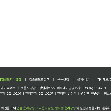
개인정보처리방침
ㅣ
청소년보호정책
ㅣ
구독신청
ㅣ
공지사항
ㅣ
기사제보/
이 라이프) ㅣ 서울시 강남구 강남대로 556 이투데이빌딩 15층 ㅣ ☎ 02)799-6713
 : 2014.02.04 ㅣ 발행일자 : 2014.02.07 ㅣ 발행인 : 김상우 ㅣ 편집인 : 한승훈 ㅣ
 의견을 모아
언론 윤리강령
,
기자윤리강령
,
임직원 윤리강령
및 실천규정을 제정, 준수하