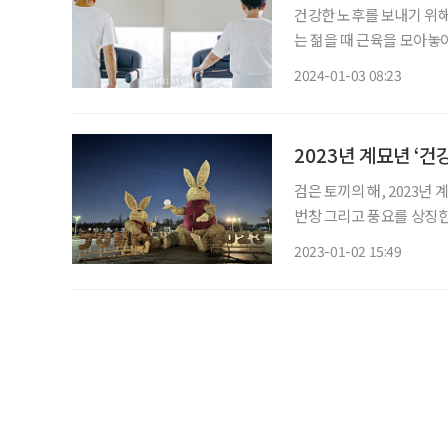
건강한 노후를 보내기 위해
는 젊을 때 근육을 모아놓
났다. 정희원 서울아산병원
2024-01-03 08:23
요한 것은 근육”이라고 표현
한 노후를 맞이해보자. 중
비결로 근육의 중요성을 피
2023년 계묘년 ‘건
검은 토끼의 해, 2023년
번창 그리고 풍요를 상징한
빗댄 사자성어로 ‘교토삼굴
2023-01-02 15:49
세 개 파놓는다’는 의미로
계묘년 한 해에는 지혜로운
하자. 신년을 맞아 자생한