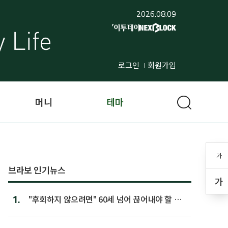
2026.08.09
로그인
회원가입
머니
테마
가
브라보 인기뉴스
가
1.
"후회하지 않으려면" 60세 넘어 끊어내야 할 사
람 1위