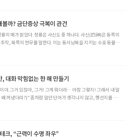
 문해력 향상에 힘써볼 때다. 자장면 한 그릇 가격 정도는 파악해야
 디지털 세상 물정까지 알아야 힘이 되는 세상이다. 그러나 스마트
루는 것만으로 디지털 문해력이 높다고 평가하
해볼까? 금단증상 극복이 관건
청룡의 해가 밝았다. 청룡은 사신도 중 하나다. 사신(四神)은 동쪽의
의 주작, 북쪽의 현무를 말한다. 이는 동서남북을 지키는 수호 동물로
는 신령의 동물로 여겨져 왔다. 특히 일출이 시작되는 방향인 동쪽
에너지와 희망을 나타내고 용기와 도전을 상징한다고 알려져 있다.
일 설날(음력 1월 1일)을 기점으로 시작한다. 새해에는 새로운 목표
 가족의 건강을 빌고 결혼, 승진, 합격 등
만, 대화 막힘없는 한 해 만들기
이야. 그거 있잖아, 그거! 그게 뭐더라… 아참 그렇지! 그래서 내 말
를 왜 꺼냈더라?)” 좀처럼 알던 단어가 생각나지 않고, 행선지를 잃
 흰머리나 주름이 신체 노화를 상징하듯, 우리 뇌와 언어의 노화를
 늙는다니! 그러나 낙담하지 않아도 된다. 체력을 키우듯 언어력을
 더 젊어질 수도 있으니 말이다. 자신의 연령보다 신체 나이가 훨씬
 그런 사례를 보면 ‘나이는 숫자에 불과하다
테크, “근력이 수명 좌우”