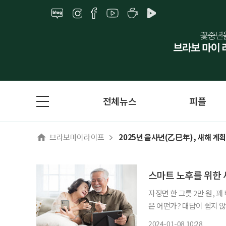
전체뉴스
피플
브라보마이라이프
2025년 을사년(乙巳年), 새해 계
스마트 노후를 위한 
자장면 한 그릇 2만 원, 
은 어떤가? 대답이 쉽지 않
면 디지털상에서 타인의 저
2024-01-08 10:28