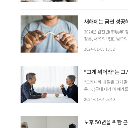
일 같다면, 올해는 디지털
세상 물정을 알듯, 이제는
기기나 프로그램을 잘 다
새해에는 금연 성공
2024년 갑진년(甲辰年) 
청룡, 서쪽의 백호, 남쪽
벽사와 음양의 조화를 뜻하
2024-01-05 15:52
수호신 청룡은 진취적인 
단 실제 갑진년은 2월 10
를 세우고 도전을 다짐한다.
“그게 뭐더라”는 그
"그러니까 내 말은 그거 말
은…. (근데 내가 이 얘기
어 삼천포로 빠지는 대화.
2024-01-04 08:40
나타내는 모습이다. 언어도
키우면 노화를 늦출 수도,
젊게 나오는 이들이 있다.
노후 50년을 위한 근