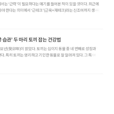
서는 ‘근력’이 필요하다는 얘기를 들어본 적이 있을 것이다. 최근에
아야 한다는 의미에서 ‘근테크’(근육+재테크)라는 신조어까지 생겨
 노년내과 교수는 “유병장수 시대인 지금, 노후에 연금보다 더 중
하기도 했다. 더 늦기 전에 새해에는 ‘근테크’ 열풍에 합류, 건강
년의 시기 중요한 ‘근테크’ 노년내과 정희원 교수는 노화를 늦추는
력해왔다. 노화와 근육은 관계가 깊다. 근육은 뼈대를 움
강∙습관’ 두 마리 토끼 잡는 건강법
 계묘년(癸卯年)이 밝았다. 토끼는 십이지 동물 중 네 번째로 성장과
다. 특히 토끼는 영리하고 기민한 동물로 잘 알려져 있다. 그 특성을
(狡兎三窟)’이라는 말이 있을 정도다. ‘꾀 많은 토끼는 숨을 굴을
 지혜롭게 미래를 준비하면 어려운 상황을 면할 수 있다는 뜻이다.
 토끼처럼 미리미리 습관을 고쳐 건강한 삶을 이어나갈 수 있도록
방병원 이남우 원장의 도움말로 토끼 하면 쉽게