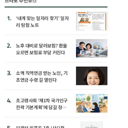
브라보 추천뉴스
1.
‘내게 맞는 일자리 찾기’ 일자
리 탐험 노트
2.
노후 대비로 달러보험? 환율
오르면 보험료 부담 커진다
3.
소액 직역연금 받는 노인, 기
초연금 수령 길 열린다
4.
초고령사회 ‘제1차 국가인구
전략 기본계획’에 담길 정책
은
5.
브라보 리포트 1호 ‘사오정