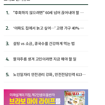
1.
"후회하지 않으려면" 60세 넘어 끊어내야 할 사
람 1위
2.
‘아파도 집에서 늙고 싶어…’ 고령 가구 40% 노
후 주택이라 어...
3.
설탕 vs 소금, 콩국수를 건강하게 먹는 법
4.
팔자주름 생겨 고민이라면 지금 해야 할 일
5.
노인일자리 안전관리 강화, 안전전담인력 613명
첫 배치