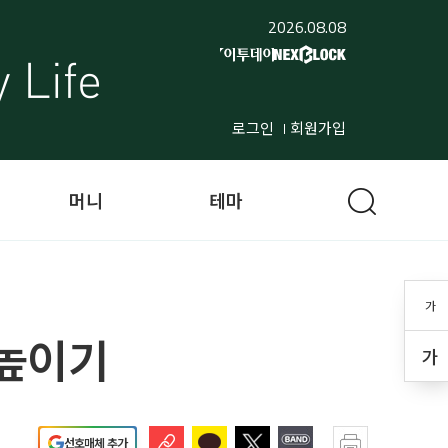
2026.08.08
로그인
회원가입
머니
테마
가
 높이기
가
선호매체 추가