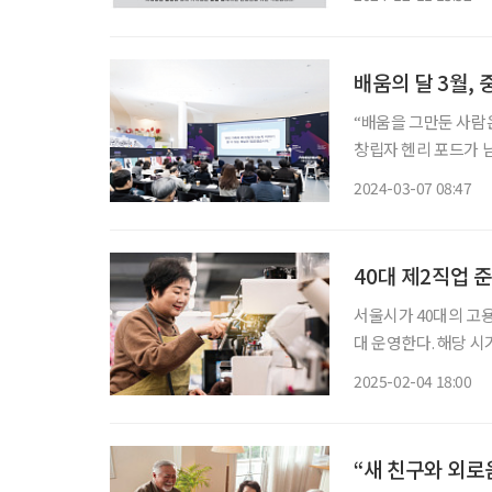
회공헌재단으로, 음식
눔을 통한 보람이 있는
이루어져 있다. 특히,
배움의 달 3월, 
“배움을 그만둔 사람은
창립자 헨리 포드가 
지역마다, 기관마다 중
2024-03-07 08:47
그램을 신청하고 참여할
상 교육기관이 적었을
는 캠퍼스 형태의 교
40대 제2직업 준
서울시가 40대의 고용
대 운영한다. 해당 
이다. ‘40대 직업캠
2025-02-04 18:00
할 수 있도록 돕는 직
명을 대상으로 직업탐
무료 제공한다고 4일 
“새 친구와 외로