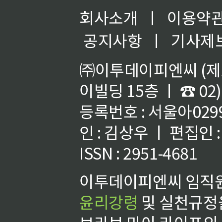
회사소개
ㅣ
이용약
공지사항
ㅣ
기사제
㈜이투데이피엔씨 (제호
이빌딩 15층 ㅣ ☎ 02)
등록번호 : 서울아02992
인 : 김상우 ㅣ 편집인
ISSN : 2951-4681
이투데이피엔씨 임직원
윤리강령
및 실천규정을