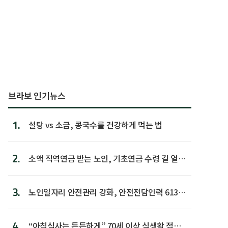
브라보 인기뉴스
1.
설탕 vs 소금, 콩국수를 건강하게 먹는 법
2.
소액 직역연금 받는 노인, 기초연금 수령 길 열린
다
3.
노인일자리 안전관리 강화, 안전전담인력 613명
첫 배치
4.
“아침식사는 든든하게” 70세 이상 식생활 점수