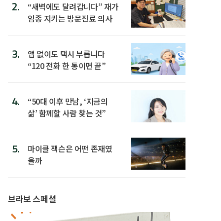
2.
“새벽에도 달려갑니다” 재가
임종 지키는 방문진료 의사
3.
앱 없이도 택시 부릅니다
“120 전화 한 통이면 끝”
4.
“50대 이후 만남, ‘지금의
삶’ 함께할 사람 찾는 것”
5.
마이클 잭슨은 어떤 존재였
을까
브라보 스페셜