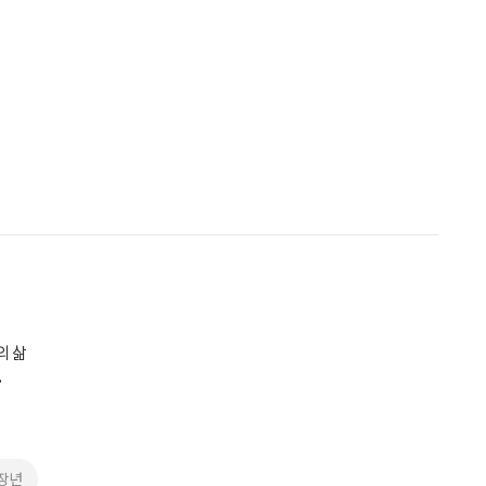
의 삶
”
장년