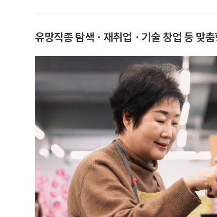
유망직종 탐색ㆍ재취업ㆍ기술 창업 등 맞춤