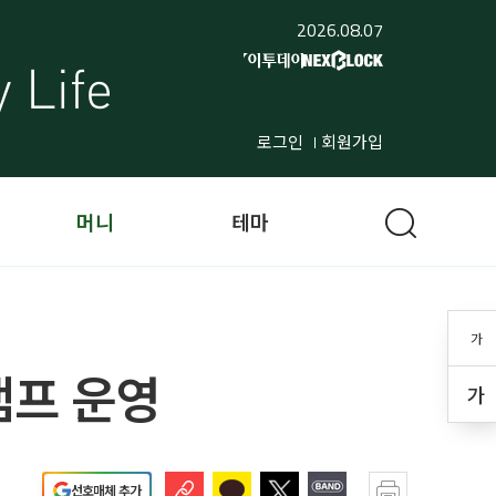
2026.08.07
로그인
회원가입
머니
테마
가
캠프 운영
가
선호매체 추가