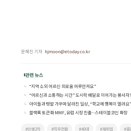
문혜진 기자
hjmoon@etoday.co.kr
관련 뉴스
“지역 소외 어르신 외로움 어루만져요”
“어르신과 소통하는 시간” 도시락 배달로 이어가는 봉사자
아이들과 텃밭 가꾸며 달라진 일상, “학교에 행복이 열려요
블랙록 토큰화 MMF, 유럽 시장 진출∙∙∙스테이블코인 확장
#인생2막
#직무전환
#40대
#재취업
#중