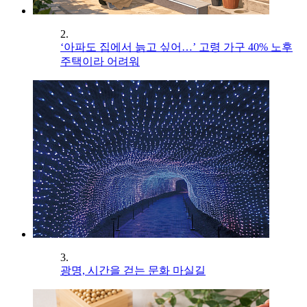
2.
‘아파도 집에서 늙고 싶어…’ 고령 가구 40% 노후
주택이라 어려워
3.
광명, 시간을 걷는 문화 마실길