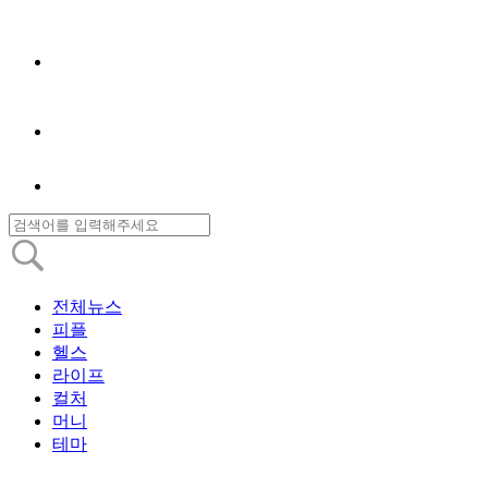
전체뉴스
피플
헬스
라이프
컬처
머니
테마