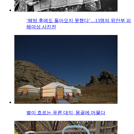
‘해방 후에도 돌아오지 못했다’…13명의 위안부 피
해여성 사진전
별이 흐르는 푸른 대지, 몽골에 머물다