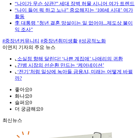
“나이가 무슨 상관?” 세대 장벽 허물 시니어 여가 트렌드
“나이 들어 뭐 하고 노나” 중요해지는 ‘100세 시대’ 여가
활동
李 대통령 "청년 결혼 망설이는 일 없어야...제도상 불이
익 조사"
#중장년커뮤니티
#중장년취미생활
#성공적노화
이연지 기자의 주요 뉴스
⌞
소실점 향해 달린다! ‘나쁜 계집애’ 나애리의 귀환
⌞
간병 시장의 선순환 만드는 ‘케어네이션’
⌞
‘전기’처럼 일상에 녹아들 금융AI, 미래는 어떻게 바뀔
까?
좋아요
0
화나요
0
슬퍼요
0
더 궁금해요
0
최신뉴스