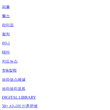
피플
헬스
라이프
컬처
머니
테마
카드뉴스
컷&칼럼
브라보스페셜
브라보리포트
DIGITAL LIBRARY
50+ 시니어 신춘문예