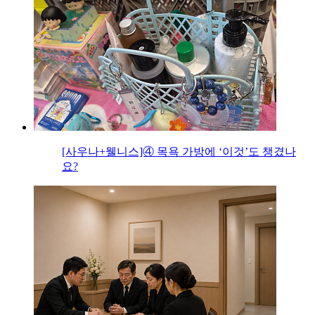
[사우나+웰니스]④ 목욕 가방에 ‘이것’도 챙겼나
요?