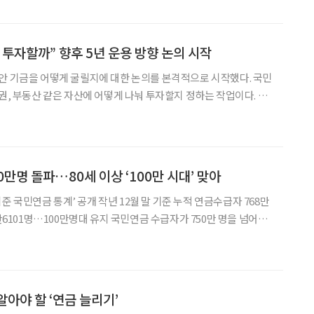
 하지만 앞으로는 이런 부담이 조금 줄어들 전망이다. 18일 보건복
면 2025년 1월 1일 이후 발생한 소득부터는 초과소득월액이
 소득활동에 따른 노령연금 감액 대상에서 제외된다. 해당 개정법
 투자할까” 향후 5년 운용 방향 논의 시작
안 기금을 어떻게 굴릴지에 대한 논의를 본격적으로 시작했다. 국민
채권, 부동산 같은 자산에 어떻게 나눠 투자할지 정하는 작업이다. 국
 15일 정부서울청사에서 회의를 열고 ‘2027~2031년 중기자산
보고받았다. 중기자산배분은 쉽게 말해 국민연금이 앞으로 5년 동안
할지 정하는 계획이다. 예를 들어 국내외 주식, 채권, 대체투자 등
지 결정하는 것이다. 국민연금은 국민이 노후를 위해 낸
만명 돌파…80세 이상 ‘100만 시대’ 맞아
 기준 국민연금 통계’ 공개 작년 12월 말 기준 누적 연금수급자 768만
0만6101명…100만명대 유지 국민연금 수급자가 750만 명을 넘어선
수급자가 100만 명 시대에 진입했다. 1일 국민연금공단에 따르면 지
연금 연금수급자(노령·장애·유족연금 합계, 해당연도 누계)는 768만
7365명 증가했다. 같은 해 12월 한 달 기준 수급자는 754만8086명
 연간 추세를 고려
알아야 할 ‘연금 늘리기’