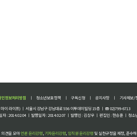
개인정보처리방침
ㅣ
청소년보호정책
ㅣ
구독신청
ㅣ
공지사항
ㅣ
기사제보/
이 라이프) ㅣ 서울시 강남구 강남대로 556 이투데이빌딩 15층 ㅣ ☎ 02)799-6713
 : 2014.02.04 ㅣ 발행일자 : 2014.02.07 ㅣ 발행인 : 김상우 ㅣ 편집인 : 한승훈 ㅣ
 의견을 모아
언론 윤리강령
,
기자윤리강령
,
임직원 윤리강령
및 실천규정을 제정, 준수하