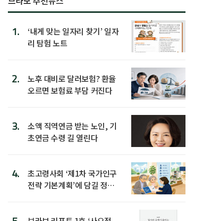
브라보 추천뉴스
1.
‘내게 맞는 일자리 찾기’ 일자
리 탐험 노트
2.
노후 대비로 달러보험? 환율
오르면 보험료 부담 커진다
3.
소액 직역연금 받는 노인, 기
초연금 수령 길 열린다
4.
초고령사회 ‘제1차 국가인구
전략 기본계획’에 담길 정책
은
5.
브라보 리포트 1호 ‘사오정