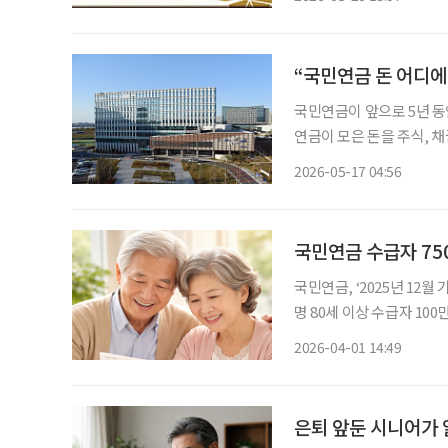
있나”라는 생각도 들었다.
지부와 국민연금공단에 따르
200만 원 미만일 경우,
“국민연금 돈 어디에
국민연금이 앞으로 5년 동
연금이 모은 돈을 주식, 
민연금기금운용위원회는 지난
2026-05-17 04:56
배분(안)’ 수립 현황을 
어떤 자산에 얼마만큼 투자
에 돈을 어떻게 나눠 담을
국민연금 수급자 750
국민연금, ‘2025년 12월
명 80세 이상 수급자 10
가운데 80세 이상 초고령 
2026-04-01 14:49
난해 12월 말 기준 국민
2622명으로 전년보다 52만
으로 집계됐다. 누계 기준
은퇴 앞둔 시니어가 