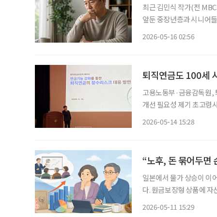
최근 김민식 작가(전 MB
앞둔 중장년층과 시니어들
팀 연구위원은 최근 하나
2026-05-16 02:56
의계속가입, 연기연금제도, 
여러 장치를 소개했다. 국
가입 대상이다. 하지만 6
퇴직연금도 100세 
고용노동부·금융감독원, 퇴
개선 필요성 제기 초고령사
립’에서 ‘인출’로 확장돼
2026-05-14 15:28
익률 제고에 초점을 맞췄다
을지에 대한 논의가 필요하
감독원 대강당에서 ‘퇴직연
“노후, 돈 묶어두면 
일본에서 물가 상승이 이
다. 원금보장형 상품에 
으며 기업들의 퇴직연금 투
2026-05-11 15:29
직연금 운용 현황’ 리포트에