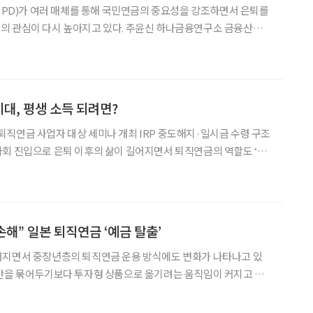
C PD)가 여러 매체를 통해 국민연금의 중요성을 강조하면서 은퇴를
의 관심이 다시 높아지고 있다. 주윤신 하나금융연구소 금융산업2
더넥스트 홈페이지를 통해 국민연금 임의계속가입 등을 짚었다. 임
크레딧 제도 등 ‘오래 낼수록 더 많이 받는’ 구조를 활용할 수 있는
민연금은 원칙적으로 국내에 거주하는 18세 이상 60세 미만 국민이
0세가 됐다고 해서 무조건 끝나는 것은 아니다. 가입기간
시대, 평생 소득 되려면?
직연금 사업자 대상 세미나 개최 IRP 중도해지·일시금 수령 구조
회 진입으로 은퇴 이후의 삶이 길어지면서 퇴직연금의 역할도 ‘적
야 한다는 지적이 나왔다. 그동안 퇴직연금 정책이 가입률 확대와 수
면, 이제는 쌓아둔 연금을 얼마나 오래 안정적으로 나눠 받을 수 있
다는 것이다. 고용노동부와 금융감독원은 14일 서울 여의도 금융
금의 장수리스크 대응 방안’ 세미나를 열고 퇴직연금의 연금 기능
손해” 일본 퇴직연금 ‘예금 탈출’
어지면서 중장년층의 퇴직연금 운용 방식에도 변화가 나타나고 있
자산을 묶어두기보다 투자형 상품으로 옮기려는 움직임이 커지고 있
자 교육도 확대되는 분위기다. 11일 보험연구원의 ‘일본 DC형 퇴
 따르면, 일본 소비자물가지수(CPI)는 2025년 전년 대비 3.1% 상