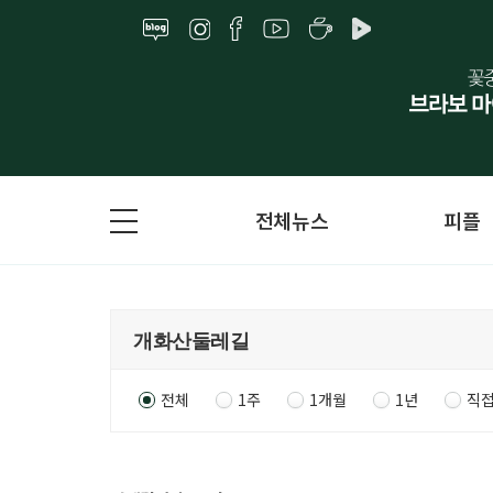
전체뉴스
피플
전체
1주
1개월
1년
직