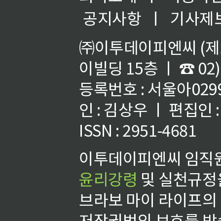
공지사항
ㅣ
기사제
㈜이투데이피엔씨 (제호
이빌딩 15층 ㅣ ☎ 02)
등록번호 : 서울아02992
인 : 김상우 ㅣ 편집인
ISSN : 2951-4681
이투데이피엔씨 임직원
윤리강령
및 실천규정을
브라보 마이 라이프의
저작권법의 보호를 받