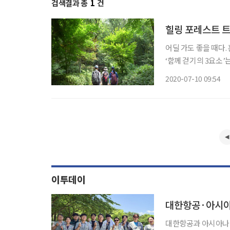
검색결과 총
1
건
힐링 포레스트 트
어딜 가도 좋을 때다.
‘함께 걷기의 3요소’
으로 함께 걷는 일행이
2020-07-10 09:54
은 풍경도 해설을 들으
이투데이
대한항공과 아시아나항