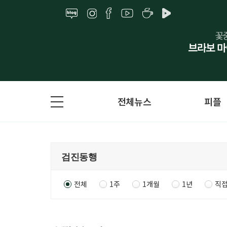
전체뉴스
피플
전체
1주
1개월
1년
직