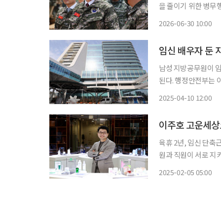
을 줄이기 위한 병무
휴가 제도도 개선하는 등 군 복무
2026-06-30 10:00
새롭게 시행되거나 변
임신 배우자 둔 
남성 지방공무원이 임
된다. 행정안전부는 이 같은 내용의 ‘지방공무원 복무규정(대통령령)’과 ‘지방공무원 징계 및
소청 규정(대통령령)’ 개
2025-04-10 12:00
남성 지방공무원이 배
이주호 고운세상코
육휴 2년, 임신 단축
원과 직원이 서로 지키
직원 보호=자립 지원" 강조 우리는 여러 이유로 회사에 다닌다. 누구는 
2025-02-05 05:00
자아를 실현하기 위해서