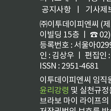
공지사항
ㅣ
기사제
㈜이투데이피엔씨 (제호
이빌딩 15층 ㅣ ☎ 02)
등록번호 : 서울아02992
인 : 김상우 ㅣ 편집인
ISSN : 2951-4681
이투데이피엔씨 임직원
윤리강령
및 실천규정을
브라보 마이 라이프의
저작권법의 보호를 받