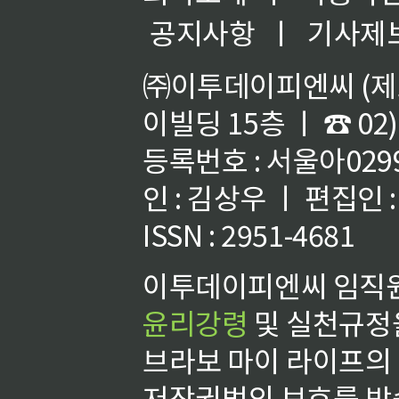
공지사항
ㅣ
기사제
㈜이투데이피엔씨 (제호
이빌딩 15층 ㅣ ☎ 02)
등록번호 : 서울아02992
인 : 김상우 ㅣ 편집인
ISSN : 2951-4681
이투데이피엔씨 임직원
윤리강령
및 실천규정을
브라보 마이 라이프의
저작권법의 보호를 받