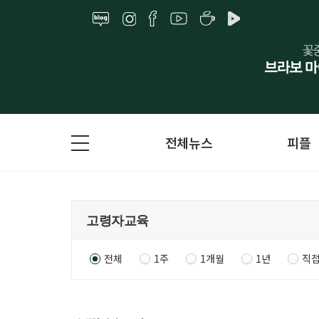
전체뉴스
피플
전체
1주
1개월
1년
직