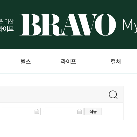
헬스
라이프
컬처
~
적용