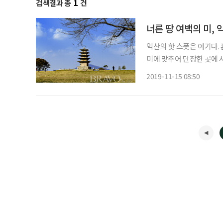
검색결과 총
1
건
너른 땅 여백의 미,
익산의 핫 스폿은 여기다. 흔히들 인스타 명소라 하여 새롭게 만들어 내거나 요즘 사람들의 구
미에 맞추어 단장한 곳에 
누른다. 그런데 아주 아득
2019-11-15 08:50
있다. 전라북도 익산에 가면