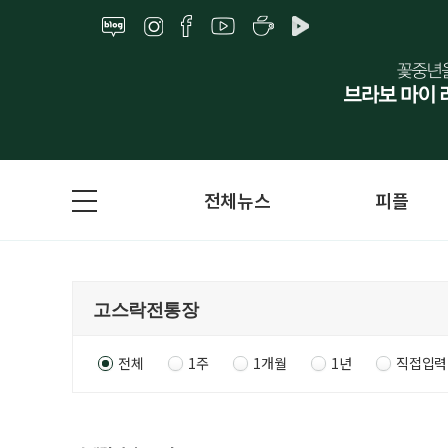
전체뉴스
피플
전체
1주
1개월
1년
직접입력