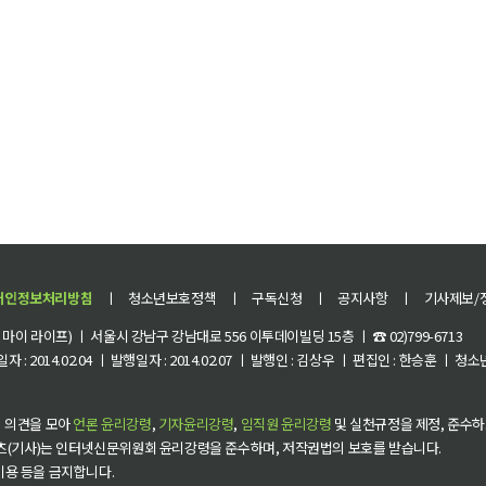
개인정보처리방침
ㅣ
청소년보호정책
ㅣ
구독신청
ㅣ
공지사항
ㅣ
기사제보/
이 라이프) ㅣ 서울시 강남구 강남대로 556 이투데이빌딩 15층 ㅣ ☎ 02)799-6713
 : 2014.02.04 ㅣ 발행일자 : 2014.02.07 ㅣ 발행인 : 김상우 ㅣ 편집인 : 한승훈 ㅣ
 의견을 모아
언론 윤리강령
,
기자윤리강령
,
임직원 윤리강령
및 실천규정을 제정, 준수하
츠(기사)는 인터넷신문위원회 윤리강령을 준수하며, 저작권법의 보호를 받습니다.
 이용 등을 금지합니다.