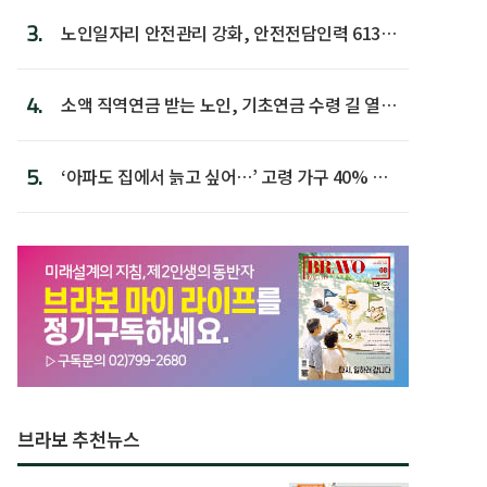
3.
노인일자리 안전관리 강화, 안전전담인력 613명
첫 배치
4.
소액 직역연금 받는 노인, 기초연금 수령 길 열린
다
5.
‘아파도 집에서 늙고 싶어…’ 고령 가구 40% 노
후 주택이라 어...
브라보 추천뉴스