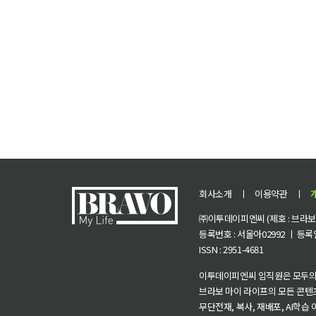
회사소개
ㅣ
이용약관
ㅣ
㈜이투데이피엔씨 (제호 : 브라보 마
등록번호 : 서울아02992 ㅣ 등록일자
ISSN : 2951-4681
이투데이피엔씨 임직원은 모두의
브라보 마이 라이프의 모든 콘텐
무단전재, 복사, 재배포, AI학습