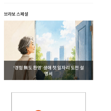
발간
브라보 스페셜
‘경험 無도 환영’ 생애 첫 일자리 도전 설
명서