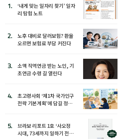
1.
‘내게 맞는 일자리 찾기’ 일자
리 탐험 노트
2.
노후 대비로 달러보험? 환율
오르면 보험료 부담 커진다
3.
소액 직역연금 받는 노인, 기
초연금 수령 길 열린다
4.
초고령사회 ‘제1차 국가인구
전략 기본계획’에 담길 정책
은
5.
브라보 리포트 1호 ‘사오정
시대, 73세까지 일하기 전략’