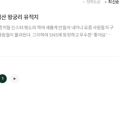
정확도순
최신순
 익산 왕궁리 유적지
사람들이 몰려든다. 그리하여 SNS에 등장하고 무수한 '좋아요'를
한 날의 이야기가 그대로인 듯 생생하게 모습을 드러내고 있는 곳이
 1300년 전의 석탑이 너른 터에 우뚝 서서
1
◀
▶