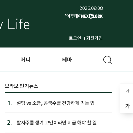
2026.08.08
로그인
회원가입
머니
테마
브라보 인기뉴스
가
1.
설탕 vs 소금, 콩국수를 건강하게 먹는 법
가
2.
팔자주름 생겨 고민이라면 지금 해야 할 일