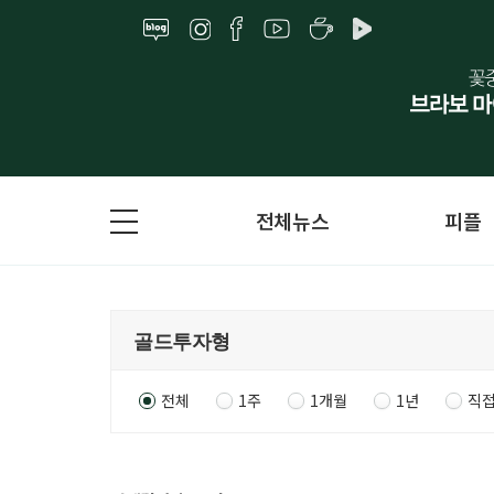
전체뉴스
피플
전체
1주
1개월
1년
직