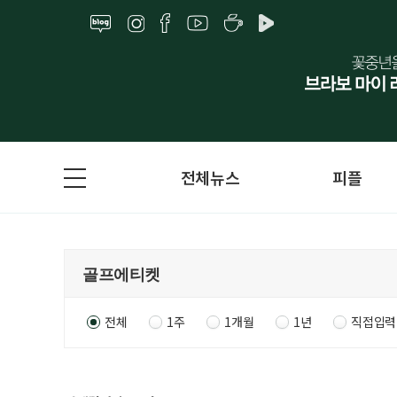
전체뉴스
피플
전체
1주
1개월
1년
직접입력