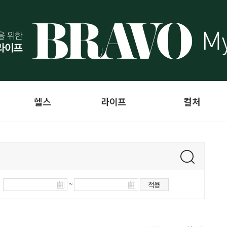
헬스
라이프
컬처
~
적용