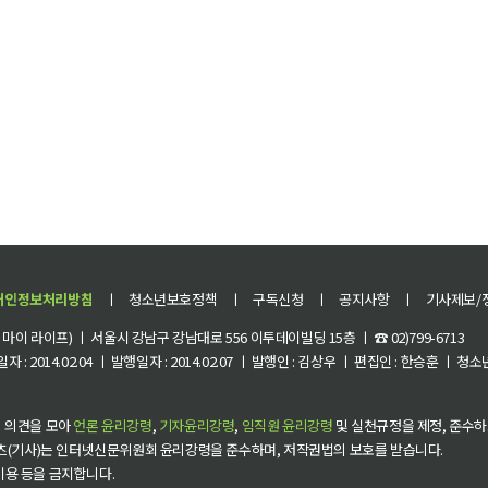
개인정보처리방침
ㅣ
청소년보호정책
ㅣ
구독신청
ㅣ
공지사항
ㅣ
기사제보/
이 라이프) ㅣ 서울시 강남구 강남대로 556 이투데이빌딩 15층 ㅣ ☎ 02)799-6713
 : 2014.02.04 ㅣ 발행일자 : 2014.02.07 ㅣ 발행인 : 김상우 ㅣ 편집인 : 한승훈 ㅣ
 의견을 모아
언론 윤리강령
,
기자윤리강령
,
임직원 윤리강령
및 실천규정을 제정, 준수하
츠(기사)는 인터넷신문위원회 윤리강령을 준수하며, 저작권법의 보호를 받습니다.
 이용 등을 금지합니다.