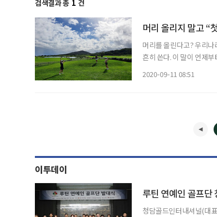
검색결과 총
1
건
머리 올리지 말고 “첫
머리를 올린다고? 우리나라
흔히 쓴다. 이 말이 언제
반감을 갖고 있는데도 불구
2020-09-11 08:51
기생이 되려는 댕기머리 처
이투데이
루틴 연예인 골프단 
청담골드인터내셔널(대표이사