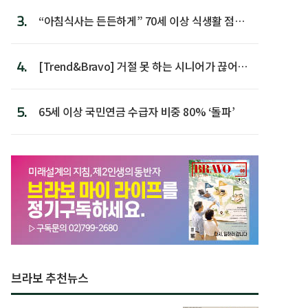
3.
“아침식사는 든든하게” 70세 이상 식생활 점수
가장 높아
4.
[Trend&Bravo] 거절 못 하는 시니어가 끊어야
할 행동 5
5.
65세 이상 국민연금 수급자 비중 80% ‘돌파’
브라보 추천뉴스