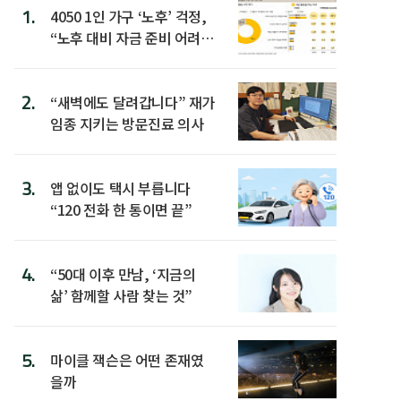
1.
4050 1인 가구 ‘노후’ 걱정,
“노후 대비 자금 준비 어려
워”
2.
“새벽에도 달려갑니다” 재가
임종 지키는 방문진료 의사
3.
앱 없이도 택시 부릅니다
“120 전화 한 통이면 끝”
4.
“50대 이후 만남, ‘지금의
삶’ 함께할 사람 찾는 것”
5.
마이클 잭슨은 어떤 존재였
을까