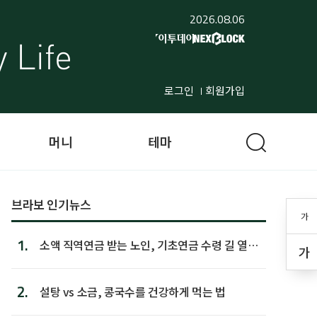
2026.08.06
로그인
회원가입
머니
테마
브라보 인기뉴스
가
1.
소액 직역연금 받는 노인, 기초연금 수령 길 열린
가
다
2.
설탕 vs 소금, 콩국수를 건강하게 먹는 법