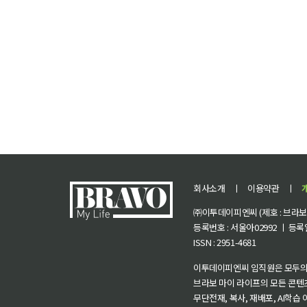
회사소개
ㅣ
이용약관
ㅣ
㈜이투데이피엔씨 (제호 : 브라보 마
등록번호 : 서울아02992 ㅣ 등록일자
ISSN : 2951-4681
이투데이피엔씨 임직원은 모두의
브라보 마이 라이프의 모든 콘텐
무단전재, 복사, 재배포, AI학습