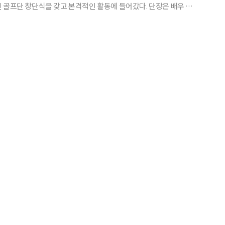
단 창단식을 갖고 본격적인 활동에 들어갔다. 단장은 배우 김
회 회원인 김정만, 고문은 배우 선우 재덕 씨가 각각 맡았다. 선
비롯해 국가대표 출신의 여자프로 박하나(코치), 배우 유건