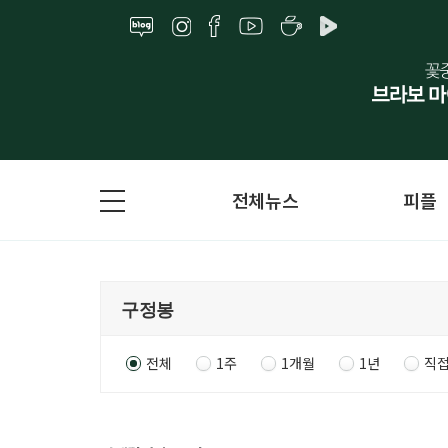
전체뉴스
피플
전체
1주
1개월
1년
직