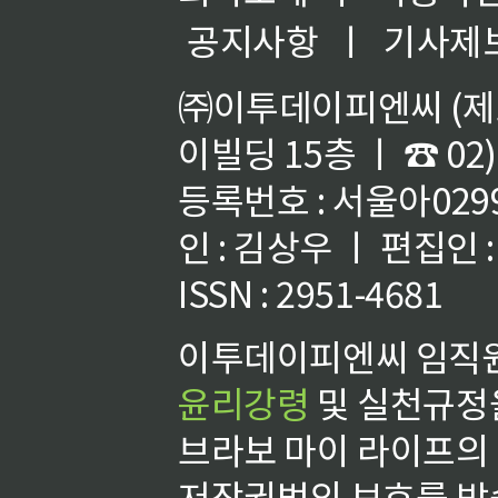
공지사항
ㅣ
기사제
㈜이투데이피엔씨 (제호
이빌딩 15층 ㅣ ☎ 02)
등록번호 : 서울아02992
인 : 김상우 ㅣ 편집인
ISSN : 2951-4681
이투데이피엔씨 임직원
윤리강령
및 실천규정을
브라보 마이 라이프의
저작권법의 보호를 받