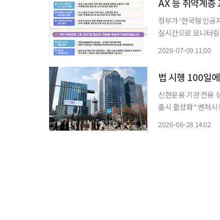
AX 등 취약계층
정부가 ‘한국형 인공지능
실시간으로 모니터링하
다. 또 AI·디지털 전
2026-07-09 11:00
께 누리도록 성과공유
법 시행 100일
신한운용 기관 전용 
출시 활성화” 벤처시장 활성화를 위해 도입된 기업성장집합투자기구(BDC) 제도가 법 시행
100일을 넘겼지만, 
2026-06-28 14:02
굴·분석 역량을 갖춘