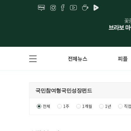
전체뉴스
피플
전체
1주
1개월
1년
직