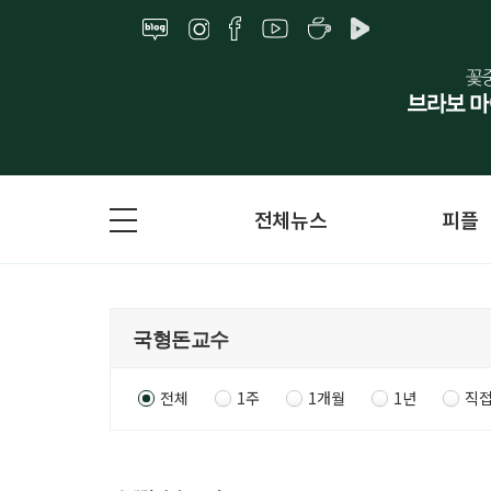
전체뉴스
피플
전체
1주
1개월
1년
직