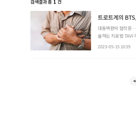
검색결과 총
1
건
트로트계의 BTS
대동맥판막 협착증… 
술하는 치료법 TAVI 주목 트로트계의 BTS, 가수 진성은 ‘안동역에서’로 활
지 2년 만에 혈액암과
2023-05-15 10:39
널을 무사히 빠져나온