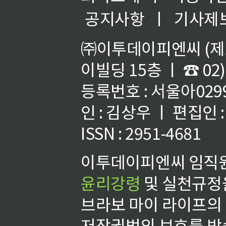
공지사항
ㅣ
기사제
㈜이투데이피엔씨 (제호
이빌딩 15층 ㅣ ☎ 02)
등록번호 : 서울아02992
인 : 김상우 ㅣ 편집인
ISSN : 2951-4681
이투데이피엔씨 임직원
윤리강령
및 실천규정을
브라보 마이 라이프의
저작권법의 보호를 받