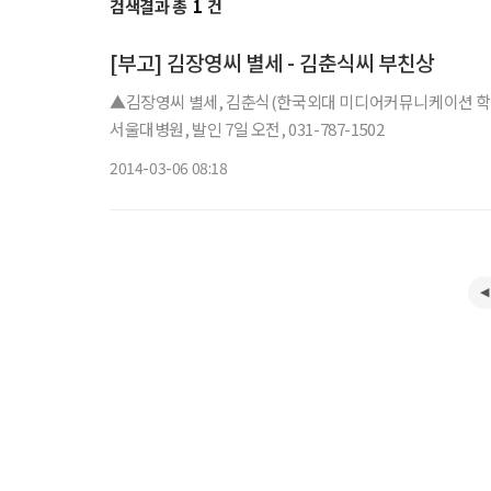
검색결과 총
1
건
[부고] 김장영씨 별세 - 김춘식씨 부친상
▲김장영씨 별세, 김춘식(한국외대 미디어커뮤니케이션 학부
서울대병원, 발인 7일 오전, 031-787-1502
2014-03-06 08:18