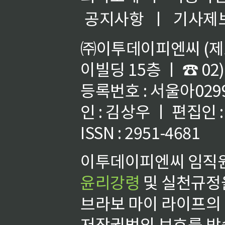
공지사항
ㅣ
기사제
㈜이투데이피엔씨 (제호
이빌딩 15층 ㅣ ☎ 02)
등록번호 : 서울아02992
인 : 김상우 ㅣ 편집인
ISSN : 2951-4681
이투데이피엔씨 임직원
윤리강령
및 실천규정을
브라보 마이 라이프의
저작권법의 보호를 받