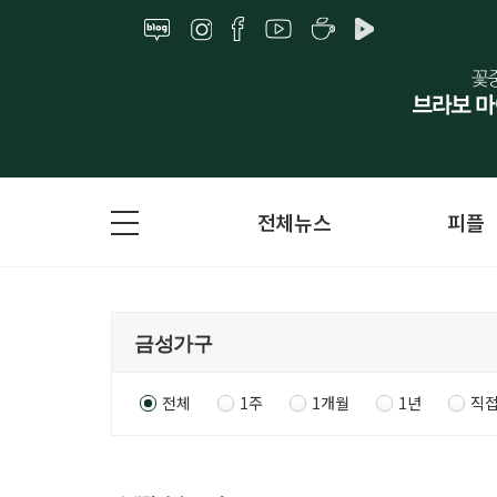
전체뉴스
피플
전체
1주
1개월
1년
직