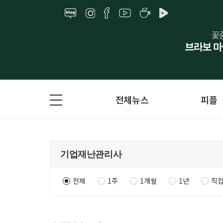
전체뉴스
피플
전체
1주
1개월
1년
직