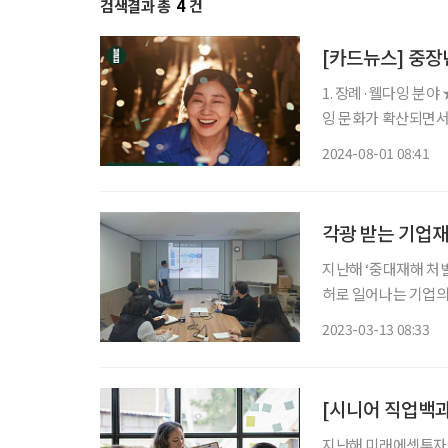
검색결과 총
4
건
[카드뉴스] 중장
1. 장례·웰다잉 분
잉 문화가 확산되면서
가 많다. 2. 안전 관리 분야 ★기업재난관리사, 고령자 주택 개조사, 연구실 안전 전문가 등 현
2024-08-01 08:41
장에서 중장년의 경험
각광 받는 기업재
지난해 ‘중대재해 처
허로 일어나는 기업의 
을 대상으로 한 취업 
2023-03-13 08:33
이나 데이터 활용, 
지난해 미래에셋투자