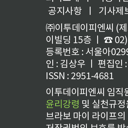
공지사항
ㅣ
기사제
㈜이투데이피엔씨 (제호
이빌딩 15층 ㅣ ☎ 02)
등록번호 : 서울아02992
인 : 김상우 ㅣ 편집인
ISSN : 2951-4681
이투데이피엔씨 임직원
윤리강령
및 실천규정을
브라보 마이 라이프의
저작권법의 보호를 받