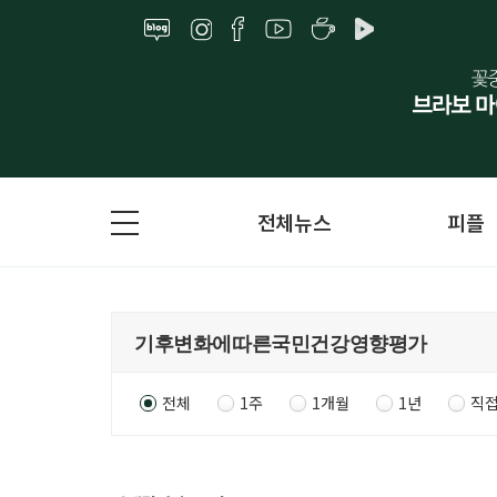
전체뉴스
피플
전체
1주
1개월
1년
직