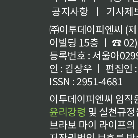
공지사항
ㅣ
기사제
㈜이투데이피엔씨 (제호
이빌딩 15층 ㅣ ☎ 02)
등록번호 : 서울아02992
인 : 김상우 ㅣ 편집인
ISSN : 2951-4681
이투데이피엔씨 임직원
윤리강령
및 실천규정을
브라보 마이 라이프의
저작권법의 보호를 받