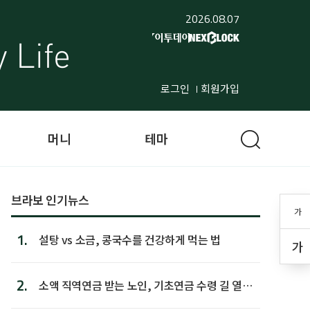
2026.08.07
로그인
회원가입
머니
테마
브라보 인기뉴스
가
1.
설탕 vs 소금, 콩국수를 건강하게 먹는 법
가
2.
소액 직역연금 받는 노인, 기초연금 수령 길 열린
다