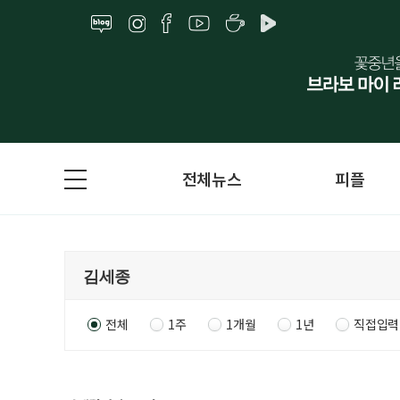
전체뉴스
피플
전체
1주
1개월
1년
직접입력