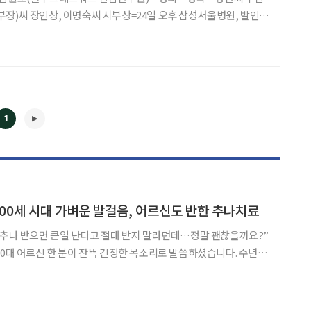
장)씨 장인상, 이명숙씨 시부상=24일 오후 삼성서울병원, 발인
1
◀
▶
100세 시대 가벼운 발걸음, 어르신도 반한 추나치료
 추나 받으면 큰일 난다고 절대 받지 말라던데…정말 괜찮을까요?”
70대 어르신 한 분이 잔뜩 긴장한 목소리로 말씀하셨습니다. 수년째
방사통으로 5분 이상 걷기조차 힘든 상태였지만, 주변의 근거 없는
소문과 막연한 공포심 때문에 추나치료를 망설이고 계셨던 것입니다. 이처럼 노인