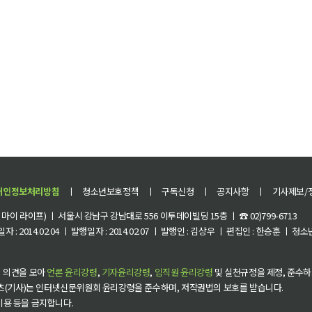
개인정보처리방침
ㅣ
청소년보호정책
ㅣ
구독신청
ㅣ
공지사항
ㅣ
기사제보/
이 라이프) ㅣ 서울시 강남구 강남대로 556 이투데이빌딩 15층 ㅣ ☎ 02)799-6713
 : 2014.02.04 ㅣ 발행일자 : 2014.02.07 ㅣ 발행인 : 김상우 ㅣ 편집인 : 한승훈 ㅣ
 의견을 모아
언론 윤리강령
,
기자윤리강령
,
임직원 윤리강령
및 실천규정을 제정, 준수하
츠(기사)는 인터넷신문위원회 윤리강령을 준수하며, 저작권법의 보호를 받습니다.
 이용 등을 금지합니다.