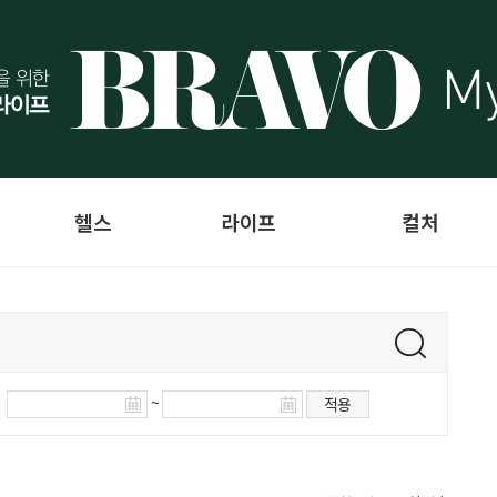
헬스
라이프
컬처
~
적용