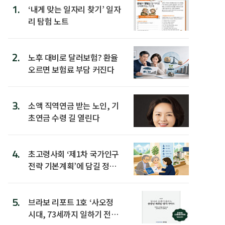
1.
‘내게 맞는 일자리 찾기’ 일자
리 탐험 노트
2.
노후 대비로 달러보험? 환율
오르면 보험료 부담 커진다
3.
소액 직역연금 받는 노인, 기
초연금 수령 길 열린다
4.
초고령사회 ‘제1차 국가인구
전략 기본계획’에 담길 정책
은
5.
브라보 리포트 1호 ‘사오정
시대, 73세까지 일하기 전략’