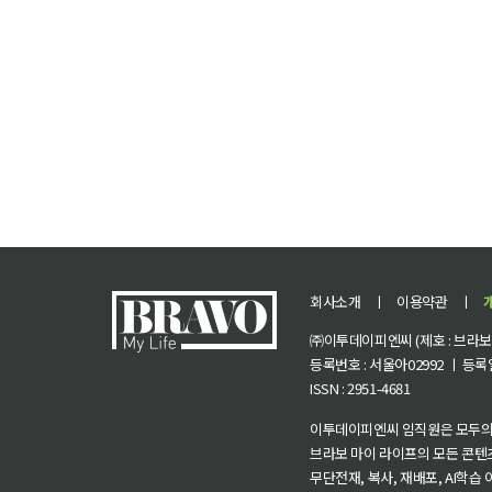
회사소개
ㅣ
이용약관
ㅣ
㈜이투데이피엔씨 (제호 : 브라보 마
등록번호 : 서울아02992 ㅣ 등록일자
ISSN : 2951-4681
이투데이피엔씨 임직원은 모두의
브라보 마이 라이프의 모든 콘텐
무단전재, 복사, 재배포, AI학습