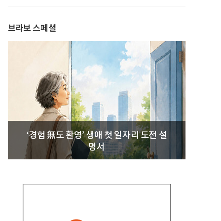
발간
브라보 스페셜
‘경험 無도 환영’ 생애 첫 일자리 도전 설
명서