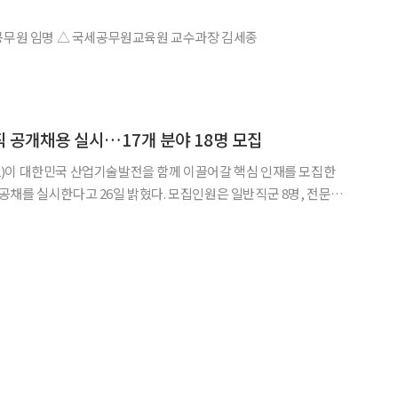
중부지방국세청 송무과장 방선아 ◇ 과장급 공무원 임명 △ 국세공무원교육원 교수과장 김세종
규직 공개채용 실시…17개 분야 18명 모집
)이 대한민국 산업기술발전을 함께 이끌어갈 핵심 인재를 모집한
계 연구직(전기, 전자, 기계, 의
구관리·회계, 시설안전관리), 기능·사무직