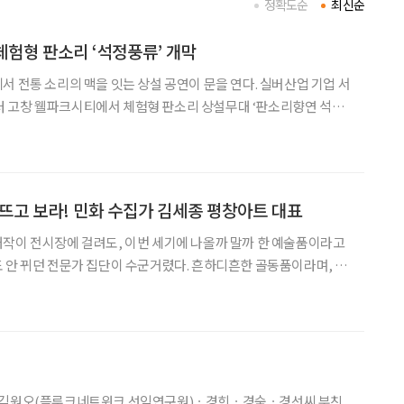
정확도순
최신순
험형 판소리 ‘석정풍류’ 개막
서 전통 소리의 맥을 잇는 상설 공연이 문을 연다. 실버산업 기업 서
 고창 웰파크시티에서 체험형 판소리 상설무대 ‘판소리향연 석정
. 이번 공연은 매주 수요일 오후 3시, 고창 웰파크호텔 컨벤션홀에
서 총 52회에 걸쳐 진행된다 . ‘석정풍류’는 판소리를 단순히 감상하는 데서 나
 뜨고 보라! 민화 수집가 김세종 평창아트 대표
작이 전시장에 걸려도, 이번 세기에 나올까 말까 한 예술품이라고
 안 뀌던 전문가 집단이 수군거렸다. 흔하디흔한 골동품이라며, 귀
린 민화. 곱게 단장하고 사람들 앞에 모습을 드러내던
해제돼 버리고 말았다. 고집불통 깐깐한 개인의 취향에 몰입하며
, 김원오(플루크네트워크 선임연구원)ㆍ경희ㆍ경숙ㆍ경선씨 부친