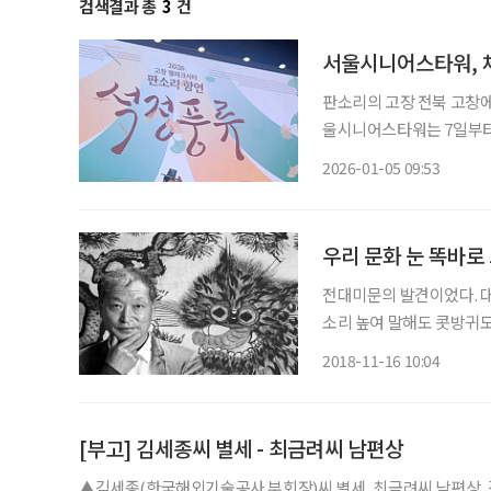
검색결과 총
3
건
서울시니어스타워, 체
판소리의 고장 전북 고창에
울시니어스타워는 7일부터
풍류’를 시작한다고 밝혔다
2026-01-05 09:53
우리 문화 눈 똑바로
전대미문의 발견이었다. 대
소리 높여 말해도 콧방귀도
신 붙은 그림이라며 내다버리고 없애버
2018-11-16 10:04
순간 사람들은 바로 무장
[부고] 김세종씨 별세 - 최금려씨 남편상
▲김세종(한국해외기술공사 부회장)씨 별세, 최금려씨 남편상