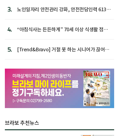
3.
노인일자리 안전관리 강화, 안전전담인력 613명
첫 배치
4.
“아침식사는 든든하게” 70세 이상 식생활 점수
가장 높아
5.
[Trend&Bravo] 거절 못 하는 시니어가 끊어야
할 행동 5
브라보 추천뉴스