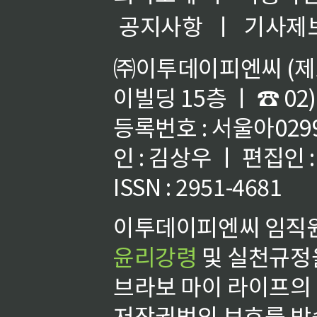
공지사항
ㅣ
기사제
㈜이투데이피엔씨 (제호
이빌딩 15층 ㅣ ☎ 02)
등록번호 : 서울아02992
인 : 김상우 ㅣ 편집인
ISSN : 2951-4681
이투데이피엔씨 임직원
윤리강령
및 실천규정을
브라보 마이 라이프의
저작권법의 보호를 받