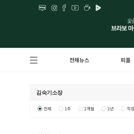
전체뉴스
피플
전체
1주
1개월
1년
직