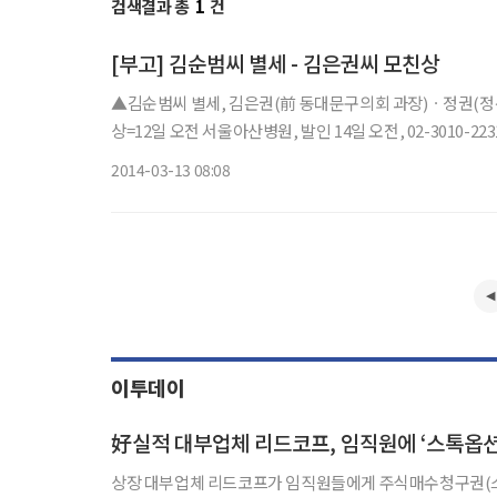
검색결과 총
1
건
[부고] 김순범씨 별세 - 김은권씨 모친상
▲김순범씨 별세, 김은권(前 동대문구의회 과장)ㆍ정권(정
상=12일 오전 서울아산병원, 발인 14일 오전, 02-3010-223
2014-03-13 08:08
이투데이
好실적 대부업체 리드코프, 임직원에 ‘스톡옵션
상장 대부업체 리드코프가 임직원들에게 주식매수청구권(스