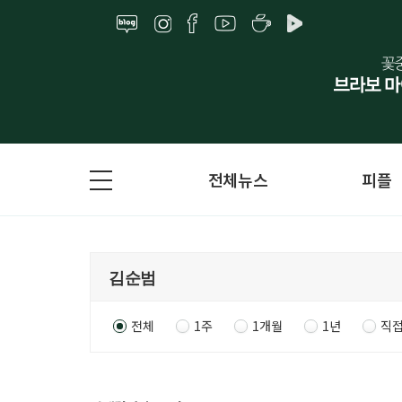
전체뉴스
피플
전체
1주
1개월
1년
직