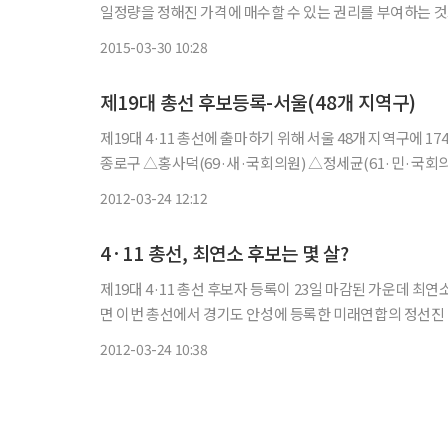
일정량을 정해진 가격에 매수할 수 있는 권리를 부여하는 것으
업계에 따르면 리드코프는 지난 27일 주주총회에서 김태균·
2015-03-30 10:28
제19대 총선 후보등록-서울(48개 지역구)
제19대 4·11 총선에 출마하기 위해 서울 48개 지역구에 
종로구 △홍사덕(69·새·국회의원) △정세균(61·민·국회의원) △김성은(46·선·사단법인 21세기문화예술협회 대표이사) △김준
수(51·힘·정당인) △홍성훈(67·행·전 언론인) △정재복
2012-03-24 12:12
4·11 총선, 최연소 후보는 몇 살?
제19대 4·11 총선 후보자 등록이 23일 마감된 가운데 최연소 후보자는 25세
면 이번 총선에서 경기도 안성에 등록한 미래연합의 정선진 후
보보다 2년 늦게 태어났다. 이어 창조한국당 소속 서정민 후
2012-03-24 10:38