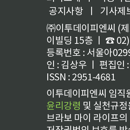
공지사항
ㅣ
기사제
㈜이투데이피엔씨 (제호
이빌딩 15층 ㅣ ☎ 02)
등록번호 : 서울아02992
인 : 김상우 ㅣ 편집인
ISSN : 2951-4681
이투데이피엔씨 임직원
윤리강령
및 실천규정을
브라보 마이 라이프의
저작권법의 보호를 받