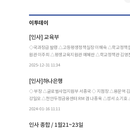
이투데이
[인사] 교육부
◇국과장급 발령 △고등평생정책실장 이해숙 △학교정책실장 장홍재 △국제교육기획관 하유경 △대학정책관 송근현 △대학지
원관 이주희 △평생교육지원관 예혜란 △학교정책관 김영
장 노진영 △영유아지원관 김정연 △학생건강안전정책국
2025-12-31 11:34
△국제교육정책담당관
[인사]하나은행
◇ 부장 △글로벌사업지원부 서종국 ◇ 지점장 △용문역 김석봉 △전민동 김선영 △갈마동 김수왕 ◇ 부지점장 △울산금융센터
강일모 △천안두정금융센터 RM 겸 나종욱 △성서 소기호 
서면역 RM 겸 한현정 ◇ RM △공덕
2024-01-16 11:11
인사 종합 / 1월21~23일