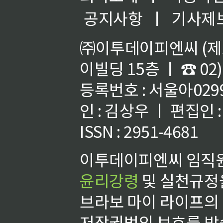
공지사항
ㅣ
기사제
㈜이투데이피엔씨 (제호
이빌딩 15층 ㅣ ☎ 02)
등록번호 : 서울아02992
인 : 김상우 ㅣ 편집인
ISSN : 2951-4681
이투데이피엔씨 임직원
윤리강령
및 실천규정을
브라보 마이 라이프의
저작권법의 보호를 받