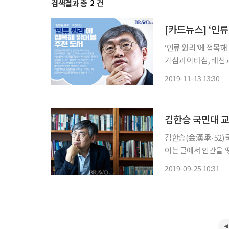
검색결과 총
2
건
[카드뉴스] ‘인
‘인류 원리’에 접목해 읽어볼 추천 도
기심과 이타심, 배신과
구한다. 저자는 지구
2019-11-13 13:30
며, 초협력자
김한승 국민대 교
김한승(金漢承·52)
여는 글에서 인간을 ‘
범하고도 비범하다’는
2019-09-25 10:31
모두가 그러하기에 인