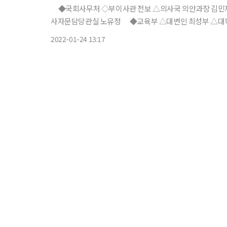
◆국회사무처 ◇부이사관 전보 △의사국 의안과장 김민재
사자문담당관실 노유정 ◆교육부 △대변인 최성부 △대
발원 파견 오성배 △국방대학교 파견 배동인 △국립외교원
2022-01-24 13:17
원대학교