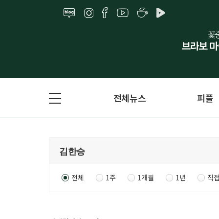
전체뉴스
피플
전체
1주
1개월
1년
직