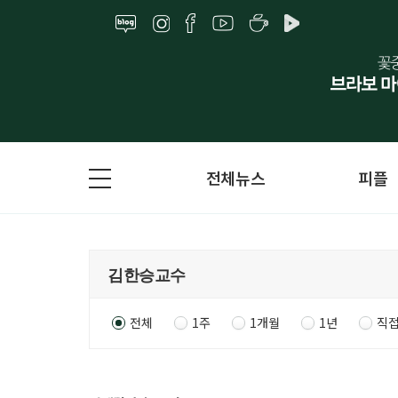
전체뉴스
피플
전체
1주
1개월
1년
직