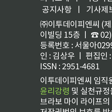
공지사항
ㅣ
기사제
㈜이투데이피엔씨 (제호
이빌딩 15층 ㅣ ☎ 02)
등록번호 : 서울아02992
인 : 김상우 ㅣ 편집인
ISSN : 2951-4681
이투데이피엔씨 임직원
윤리강령
및 실천규정을
브라보 마이 라이프의
저작권법의 보호를 받