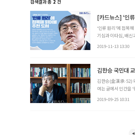
검색결과 총
2
건
[카드뉴스] ‘인
‘인류 원리’에 접목해 읽어볼 추천 도
기심과 이타심, 배신과
구한다. 저자는 지구
2019-11-13 13:30
며, 초협력자
김한승 국민대 교
김한승(金漢承·52)
여는 글에서 인간을 ‘
범하고도 비범하다’는
2019-09-25 10:31
모두가 그러하기에 인