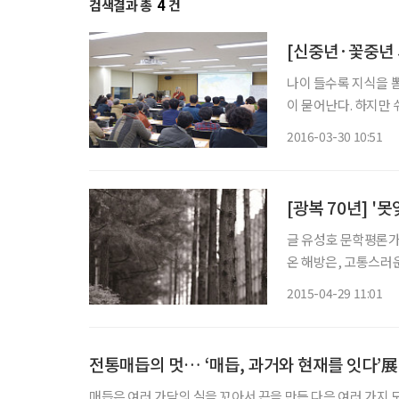
검색결과 총
4
건
나이 들수록 지식을 
이 묻어난다. 하지만 
러, 교과서나 시험도 
2016-03-30 10:51
다 다르겠지만, 그동
[광복 70년] '
글 유성호 문학평론가·한양대 교수 1945년 8월 15일,
온 해방은, 고통스러
리게 한 역사적 사건
2015-04-29 11:01
도 그동안 박탈당했던
전통매듭의 멋… ‘매듭, 과거와 현재를 잇다’展
매듭은 여러 가닥의 실을 꼬아서 끈을 만든 다음 여러 가지