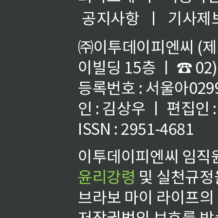
공지사항
ㅣ
기사제
㈜이투데이피엔씨 (제호
이빌딩 15층 ㅣ ☎ 02)
등록번호 : 서울아02992
인 : 김상우 ㅣ 편집인
ISSN : 2951-4681
이투데이피엔씨 임직원
윤리강령
및 실천규정을
브라보 마이 라이프의
저작권법의 보호를 받