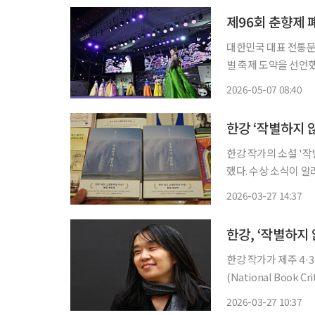
제96회 춘향제 
대한민국 대표 전통문
벌 축제 도약을 선언했다. 7일 남원시에 따르면 제96회 춘향제가 지난 6일 남
무대에서 열린 폐막식을 끝으로
2026-05-07 08:40
객 5000여명이 참석
한강 작가의 소설 '
했다. 수상 소식이 알
약 5배 가까이 늘어났다. 27일 예스24에 따르면 이날 오전 9시부터 12시까지 3시
2026-03-27 14:37
도서 판매량은 전일 2
한강, ‘작별하지
한강 작가가 제주 4
(National Book Critics Cir
역원에 따르면, 한 작
2026-03-27 10:37