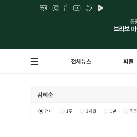
전체뉴스
피플
전체
1주
1개월
1년
직