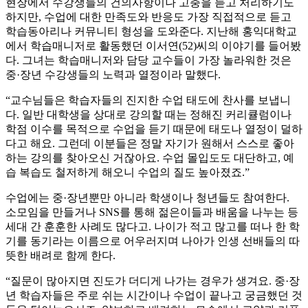
현장에서 수강생들의 건의사항이나 고충을 듣고 처리하기도
하지만, 수업에 대한 만족도와 반응도 가장 직접적으로 듣고
학습동아리나 커뮤니티 형성을 도와준다. 지난해 홍익대학교
에서 학습매니저로 활동했던 이서연(52)씨의 이야기를 들어봤
다. 그녀는 학습매니저와 담당 교수들이 가장 놀라워한 것은
중·장년 수강생들의 노력과 열정이라 말했다.
“교수님들은 학습자들의 진지한 수업 태도에 찬사를 보냅니
다. 일반 대학생을 상대로 강의할 때는 정해진 커리큘럼이나
학점 이수를 목적으로 수업을 듣기 때문에 태도나 열정이 덜하
다고 해요. 그런데 이분들은 정말 자기가 원해서 스스로 좋아
하는 강의를 찾아오신 거잖아요. 수업 몰입도도 대단하고, 예
습 복습도 철저하게 해오니 수업의 질도 높아졌죠.”
수업에는 중·장년뿐만 아니라 학생이나 청년들도 참여한다.
소모임을 만들거나 SNS를 통해 젊은이들과 배움을 나누는 등
세대 간 훈훈한 사례도 많다고. 나이가 적고 많고를 떠나 한 학
기를 동기라는 이름으로 어우러지며 나아가 인생 선배들의 따
뜻한 배려로 함께 한다.
“질문이 많아지면 진도가 더디게 나가는 경우가 생겨요. 중·장
년 학습자들은 주로 쉬는 시간이나 수업이 끝나고 궁금했던 것