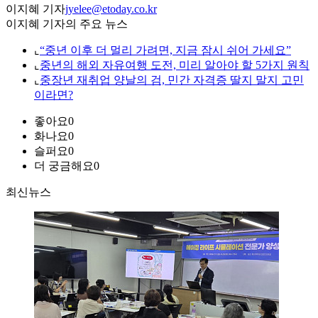
이지혜 기자
jyelee@etoday.co.kr
이지혜 기자의 주요 뉴스
⌞
“중년 이후 더 멀리 가려면, 지금 잠시 쉬어 가세요”
⌞
중년의 해외 자유여행 도전, 미리 알아야 할 5가지 원칙
⌞
중장년 재취업 양날의 검, 민간 자격증 딸지 말지 고민
이라면?
좋아요
0
화나요
0
슬퍼요
0
더 궁금해요
0
최신뉴스