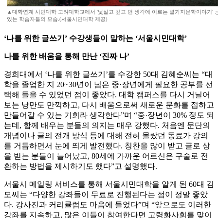
▲대학연계 시민대학 고려대학교에서 '낯설고 깊고 먼 생각에 이르는 열가지문학이야기'
있는 학습자들의 모습.(서울시민대학 제공)
‘나를 위한 글쓰기’ 수강생들이 말하는 ‘서울시민대학’
나를 위한 배움을 통해 만난 ‘진짜 나’
경희대에서 ‘나를 위한 글쓰기’를 수강한 50대 김혜순씨는 “대
학을 졸업한 지 20~30년이 넘은 중·장년에게 필요한 공부를 선
택해 들을 수 있었던 점이 좋았다. 대학 캠퍼스를 다시 거닐어
보는 낭만도 만끽하고, 다시 배움으로써 새로운 문화를 접하고
만들어갈 수 있는 기회라 생각한다”며 “중·장년이 30% 정도 되
는데, 함께 배우는 분들의 의지는 매우 강했다. 처음엔 문단의
개념이나 글의 전개 방식 등에 대해 전혀 몰랐던 동료가 강의
를 거듭하면서 눈에 띄게 발전했다. 칭찬을 많이 받고 글로 상
을 받는 분들이 늘어났고, 80세에 가까운 어르신은 구술로 전
환하는 방법을 제시하기도 했다”고 설명했다.
서울시 메일링 서비스를 통해 서울시민대학을 알게 된 60대 김
모씨는 “다양한 강좌들이 무료로 진행된다는 점이 정말 좋았
다. 강사진과 커리큘럼도 마음에 들었다”며 “앞으로도 이러한
강좌를 지속하고, 많은 이들이 참여한다면 고령화사회를 맞이