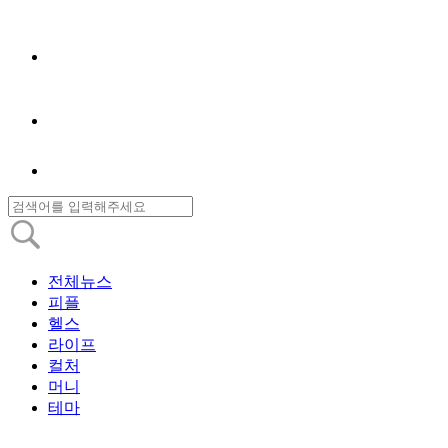
전체뉴스
피플
헬스
라이프
컬처
머니
테마