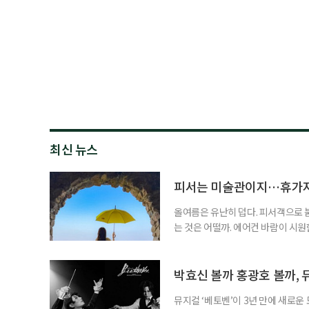
최신 뉴스
피서는 미술관이지…휴가지
올여름은 유난히 덥다. 피서객으로 
는 것은 어떨까. 에어컨 바람이 시
을 걷는 시간. 예술과 휴식을 함께 누
름 여행길, 자연과 예술을 함께 만날
드 강릉 여행을 계획하고 있다면 하
박효신 볼까 홍광호 볼까, 
뮤지컬 ‘베토벤’이 3년 만에 새로운