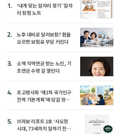
1.
‘내게 맞는 일자리 찾기’ 일자
리 탐험 노트
2.
노후 대비로 달러보험? 환율
오르면 보험료 부담 커진다
3.
소액 직역연금 받는 노인, 기
초연금 수령 길 열린다
4.
초고령사회 ‘제1차 국가인구
전략 기본계획’에 담길 정책
은
5.
브라보 리포트 1호 ‘사오정
시대, 73세까지 일하기 전략’