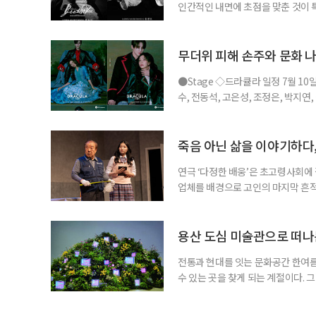
인간적인 내면에 초점을 맞춘 것이
을 맡아 화제를 더했다. ◇공연 소개
비히 반 베토벤 : 박효신, 홍광호, •
현, •프란츠 브렌타노 : 박시원, 최호
무더위 피해 손주와 문화 나
●Stage ◇드라큘라 일정 7월 10
수, 전동석, 고은성, 조정은, 박지연
라큘라’는 브램 스토커의 동명 소설을
작의 운명적인 사랑을 웅장한 음악과
은성이 새롭게 드라큘라 역에 합류해
죽음 아닌 삶을 이야기하다,
연극 ‘다정한 배웅’은 초고령사회에 
업체를 배경으로 고인의 마지막 흔적
할까, 그리고 남겨진 사람들은 어떤 
극이 향하는 곳은 오늘의 삶이다. ◇
아트홀 출연 •반춘배 : 장용, 서인석 
용산 도심 미술관으로 떠나
전통과 현대를 잇는 문화공간 한여름
수 있는 곳을 찾게 되는 계절이다. 
고, 차분한 전시실 안에서 계절을 
(APMA, Amorepacific Mu