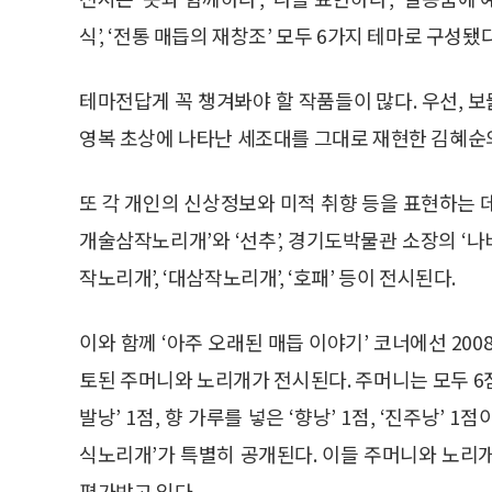
식’, ‘전통 매듭의 재창조’ 모두 6가지 테마로 구성됐다
테마전답게 꼭 챙겨봐야 할 작품들이 많다. 우선, 보
영복 초상에 나타난 세조대를 그대로 재현한 김혜순의
또 각 개인의 신상정보와 미적 취향 등을 표현하는 
개술삼작노리개’와 ‘선추’, 경기도박물관 소장의 ‘나비
작노리개’, ‘대삼작노리개’, ‘호패’ 등이 전시된다.
이와 함께 ‘아주 오래된 매듭 이야기’ 코너에선 200
토된 주머니와 노리개가 전시된다. 주머니는 모두 6점으
발낭’ 1점, 향 가루를 넣은 ‘향낭’ 1점, ‘진주낭’
식노리개’가 특별히 공개된다. 이들 주머니와 노리
평가받고 있다.