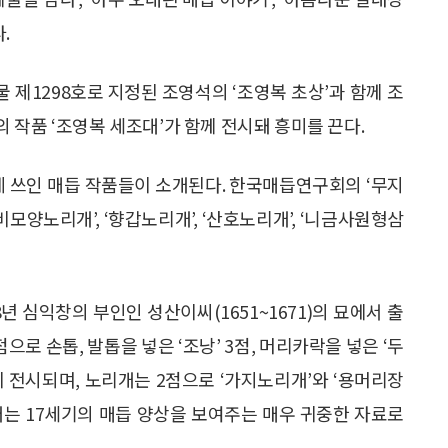
.
물 제1298호로 지정된 조영석의 ‘조영복 초상’과 함께 조
 작품 ‘조영복 세조대’가 함께 전시돼 흥미를 끈다.
데 쓰인 매듭 작품들이 소개된다. 한국매듭연구회의 ‘무지
모양노리개’, ‘향갑노리개’, ‘산호노리개’, ‘니금사원형삼
8년 심익창의 부인인 성산이씨(1651~1671)의 묘에서 출
로 손톱, 발톱을 넣은 ‘조낭’ 3점, 머리카락을 넣은 ‘두
 1점이 전시되며, 노리개는 2점으로 ‘가지노리개’와 ‘용머리장
개는 17세기의 매듭 양상을 보여주는 매우 귀중한 자료로