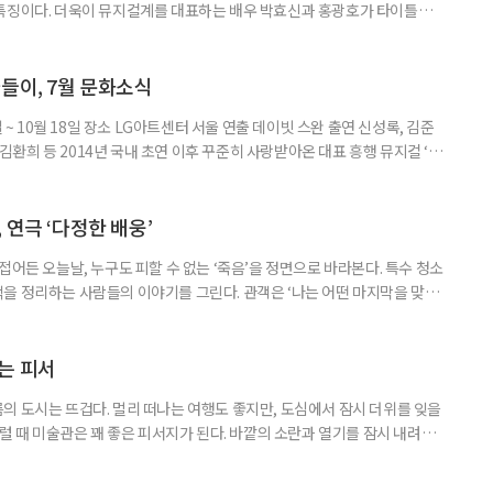
 특징이다. 더욱이 뮤지컬계를 대표하는 배우 박효신과 홍광호가 타이틀롤
 일정 8월 11일까지 장소 세종문화회관 대극장 연출 길 메머트 출연 •루드
안토니 브렌타노 : 윤공주, 김지현, 김지우, •카스파 반 베토벤 : 신성민, 김도
중, •베티마 브렌타노 : 성민재, 유연정 등 러닝
들이, 7월 문화소식
일 ~ 10월 18일 장소 LG아트센터 서울 연출 데이빗 스완 출연 신성록, 김준
, 김환희 등 2014년 국내 초연 이후 꾸준히 사랑받아온 대표 흥행 뮤지컬 ‘드
 원작으로 한다. 400년 넘는 세월 동안 단 한 사람만을 사랑한 드라큘라 백
 화려한 무대로 그려낸다.이번 시즌에는 신성록, 김준수, 전동석에 이어 고
 각기 다른 매력의 드라큘라를 선보인다. 드라큘
 연극 ‘다정한 배웅’
접어든 오늘날, 누구도 피할 수 없는 ‘죽음’을 정면으로 바라본다. 특수 청소
을 정리하는 사람들의 이야기를 그린다. 관객은 ‘나는 어떤 마지막을 맞이
시간을 견뎌낼까’ 스스로에게 묻게 된다. 죽음을 이야기하지만, 결국 이 연
공연 소개 일정 7월 26일까지(수·목·금 공연) 장소 KT&G 상상마당 대치
•박민재 & 한달수 : 정겨운, 금동현 •윤선영 : 서권
는 피서
의 도시는 뜨겁다. 멀리 떠나는 여행도 좋지만, 도심에서 잠시 더위를 잊을
그럴 때 미술관은 꽤 좋은 피서지가 된다. 바깥의 소란과 열기를 잠시 내려놓
잊을 수 있어서다. 이번에 찾은 곳은 서울 용산의 아모레퍼시픽미술관
seum of Art)이다. 미술관은 아모레퍼시픽 창업자 서성환 선대회장이 한국의 전