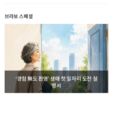
발간
브라보 스페셜
‘경험 無도 환영’ 생애 첫 일자리 도전 설
명서