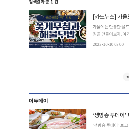
검색결과 총
1
건
[카드뉴스] 가을
가을에는 단풍만 물드
침을 만들어보자. 여기에 담백한 홍합과 시원한 무가 어우러진 솥밥이라면 한 그릇 뚝딱이다.
제철 재료를 이용한 메
2023-10-10 08:00
(4인 기준) 재
이투데이
‘생방송 투데이’ 보고