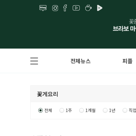
전체뉴스
피플
전체
1주
1개월
1년
직