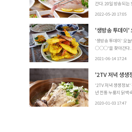
간다. 20일 방송되는 SBS ‘생방송 투데이’ 보고 먹고 즐기고! 3GO 코너에서는 전북 부안에 위
치한 ‘어○○○○○’을 찾아가 
2022-05-20 17:05
포해수욕장 맛집으로 
'생방송 투데이' 오늘
○○○'을 찾아간다. 14일 방송되는 SBS '생방송 투데이'에서는 오늘방송맛집 - 자족식당
코너를 통해 꽃게튀김·
2021-06-14 17:24
안면도 맛집으로 통
'2TV 저녁 생생정보
년 전통 누룽지 닭백숙 맛집 '명○
보'에서는 전설의 맛
2020-01-03 17:47