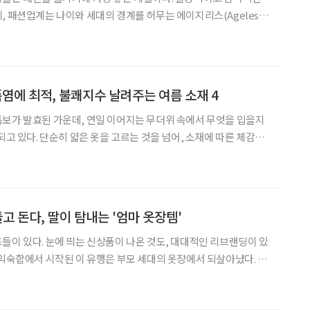
, 패션업계는 나이와 세대의 경계를 허무는 에이지리스(Ageless)
련됨과 편안함을 동시에 갖춘 스타일이 각광받으며, 트렌드와 실용
즌 패션의 핵심으로 떠올랐다. 특히 ‘편안하지만 멋스러움’
] 폭염에 최적, 불쾌지수 날려주는 여름 소재 4
보가 발효된 가운데, 연일 이어지는 무더위 속에서 무엇을 입을지
되고 있다. 단순히 얇은 옷을 고르는 것을 넘어, 소재에 따른 체감온
조절에 큰 영향을 미치기 때문이다. 특히 올해는 극단적인 고온 현상이
 역시 ‘스타일’보다는 ‘살아남는 옷’을
고 돈다, 딸이 탐내는 '엄마 옷장템'
들이 있다. 눈에 띄는 신상품이 나온 것도, 대대적인 리브랜딩이 있
 익숙함에서 시작된 이 유행은 부모 세대의 옷장에서 되살아났다. 엄
바지, 학창 시절 매고 다니던 백팩이 요즘은 ‘레트로 감성’과 ‘꾸안
대를 뛰어넘어 다시 돌아온