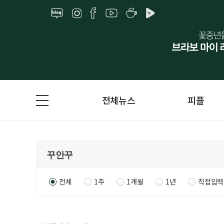
전체뉴스
피플
전체
1주
1개월
1년
직접입력