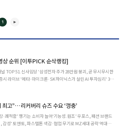
1
영상 순위 [이투PICK 순삭랭킹]
◀
▶
 TOP 51. 신사임당 '삼성전자 주가 28만원 붕괴, 곧 무시무시한
국 증시 라이브 '메타·마이크론·SK하이닉스가 살린 AI 투자심리' 3.
하이닉스 하락 끝났습니다. 다음주 주가 '여기까지' 갑니다 ' 4. 달란
전자, 지금 안 팔면 '이렇게'
게 최고”…리커버리 슈즈 수요 ‘껑충’
강·쾌적함’ 챙기는 소비자 늘어‘기능성. 원조’ 우포스, 패션 브랜드
감성’ 토앤토, 파스텔톤 색감·협업 무기로 MZ세대 공략 역대급
 앞두고 패션업계에서는 벌써부터 플립플랍(쪼리)과 클로그 등 여