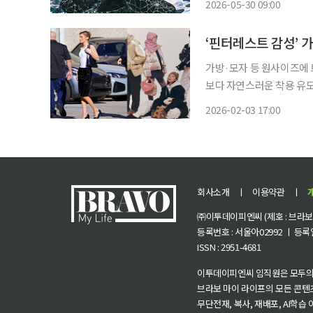
2026-05-30 09:00
‘핀터레스트 감성’ 
가방·모자 등 원사이즈에 
보다 자연스러운 착용 유도 세계적인 슈퍼모델이자 패션 아이콘인 벨라 하디드가 최근 
마 촬영 현장에서 국내 브랜
2026-02-03 17:00
명품 브랜드 앰배서더인 그
회사소개
ㅣ
이용약관
ㅣ
㈜이투데이피엔씨 (제호 : 브라보 마
등록번호 : 서울아02992 ㅣ 등록일자
ISSN : 2951-4681
이투데이피엔씨 임직원은 모두의
브라보 마이 라이프의 모든 콘텐
무단전재, 복사, 재배포, AI학습