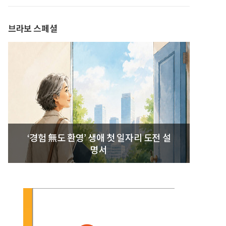
발간
브라보 스페셜
‘경험 無도 환영’ 생애 첫 일자리 도전 설
명서