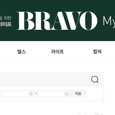
헬스
라이프
컬처
~
적용