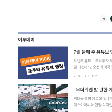
이투데이
7월 둘째 주 유튜브 
지난주 유튜브 주식투자 채널
일 터진다' 2. 오선의 미
경제 원탑 '삼성전자, SK
2026-07-13 07:00
트투자 '-30% 폭락한 삼성
“무더위엔 발 편한 
역대급 폭염 예고에 ‘발 건
예스아이씨와 협업‘디자인, 
무더위가 예고된 올여름을