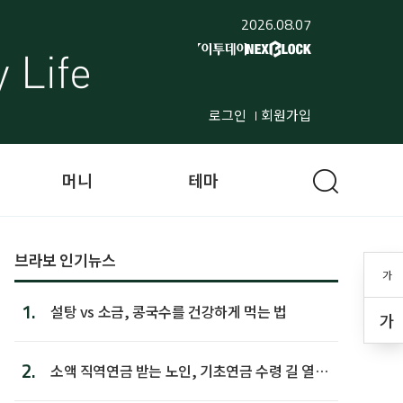
2026.08.07
로그인
회원가입
머니
테마
브라보 인기뉴스
가
1.
설탕 vs 소금, 콩국수를 건강하게 먹는 법
가
2.
소액 직역연금 받는 노인, 기초연금 수령 길 열린
다