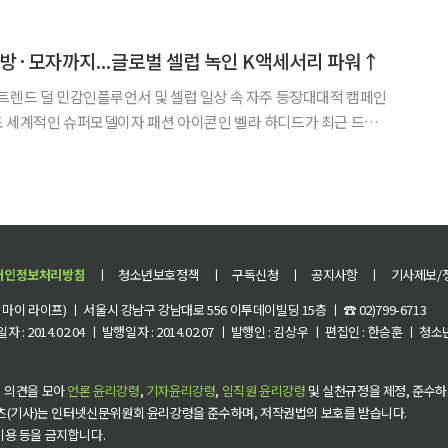
름철 신발 수요가 급증하고 있다. 30일 패션업계에 따르면 과거 가까운 곳 산책할
가방·모자까지...글로벌 셀럽 녹인 K액세서리 파워↑
트렌드 덜 민감인플루언서 및 셀럽 일상 속 자주 등장대대적 캠페인
드라
드 ‘스탠드오일’ 가방을 들고 나와 화제다. ‘디올’, ‘쇼파드’ 등 주요
가 10만 원 이하 K브랜드 백을 일상에서 착용한
개인정보처리방침
ㅣ
청소년보호정책
ㅣ
구독신청
ㅣ
공지사항
ㅣ
기사제보/
이 라이프) ㅣ 서울시 강남구 강남대로 556 이투데이빌딩 15층 ㅣ ☎ 02)799-6713
 : 2014.02.04 ㅣ 발행일자 : 2014.02.07 ㅣ 발행인 : 김상우 ㅣ 편집인 : 한승훈 ㅣ
 의견을 모아
언론 윤리강령
,
기자윤리강령
,
임직원 윤리강령
및 실천규정을 제정, 준수하
츠(기사)는 인터넷신문위원회 윤리강령을 준수하며, 저작권법의 보호를 받습니다.
 이용 등을 금지합니다.