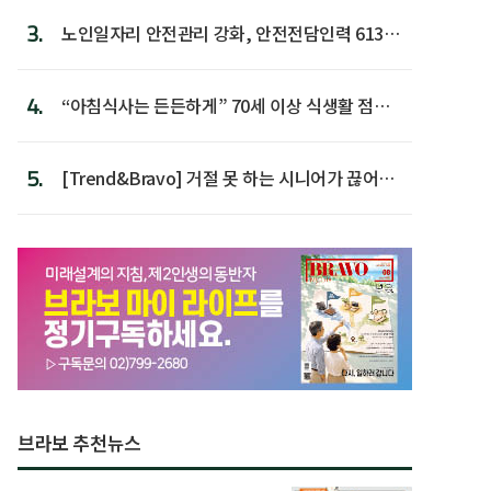
3.
노인일자리 안전관리 강화, 안전전담인력 613명
첫 배치
4.
“아침식사는 든든하게” 70세 이상 식생활 점수
가장 높아
5.
[Trend&Bravo] 거절 못 하는 시니어가 끊어야
할 행동 5
브라보 추천뉴스