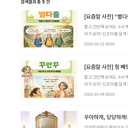
검색결과 총
5
건
[요즘말 사전] “별
짧고 간단해 보여도 수수께
아가 보자! 신조어를 알게
은 기운이 더해진다. 낄끼빠빠 ‘낄 때 끼고 빠질 때 빠진다’의 줄임말. 꾸안꾸 ‘꾸민 듯 안 꾸민
2026-06-01 06:00
듯’의 줄임말. 처
[요즘말 사전] 힘 빼
짧고 간단해 보여도 수수께
아가 보자! 신조어를 알게
은 기운이 더해진다. "할머니, 오늘 완전 '꾸안꾸'예요!"... 손주나 자녀와 이야기를 나누다 보
2026-05-04 06:00
면, 뜻을 짐작하기 어려운
우아하게, 당당하게! 
선선한 바람이 불어오는 