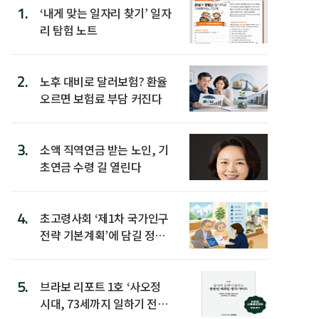
1.
‘내게 맞는 일자리 찾기’ 일자
리 탐험 노트
2.
노후 대비로 달러보험? 환율
오르면 보험료 부담 커진다
3.
소액 직역연금 받는 노인, 기
초연금 수령 길 열린다
4.
초고령사회 ‘제1차 국가인구
전략 기본계획’에 담길 정책
은
5.
브라보 리포트 1호 ‘사오정
시대, 73세까지 일하기 전략’