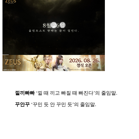
낄끼빠빠
‘낄 때 끼고 빠질 때 빠진다’의 줄임말.
꾸안꾸
‘꾸민 듯 안 꾸민 듯’의 줄임말.