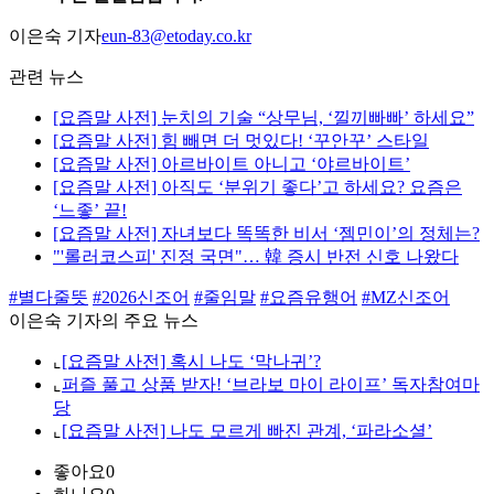
이은숙 기자
eun-83@etoday.co.kr
관련 뉴스
[요즘말 사전] 눈치의 기술 “상무님, ‘낄끼빠빠’ 하세요”
[요즘말 사전] 힘 빼면 더 멋있다! ‘꾸안꾸’ 스타일
[요즘말 사전] 아르바이트 아니고 ‘야르바이트’
[요즘말 사전] 아직도 ‘분위기 좋다’고 하세요? 요즘은
‘느좋’ 끝!
[요즘말 사전] 자녀보다 똑똑한 비서 ‘젬민이’의 정체는?
"'롤러코스피' 진정 국면"… 韓 증시 반전 신호 나왔다
#별다줄뜻
#2026신조어
#줄임말
#요즘유행어
#MZ신조어
이은숙 기자의 주요 뉴스
⌞
[요즘말 사전] 혹시 나도 ‘막나귀’?
⌞
퍼즐 풀고 상품 받자! ‘브라보 마이 라이프’ 독자참여마
당
⌞
[요즘말 사전] 나도 모르게 빠진 관계, ‘파라소셜’
좋아요
0