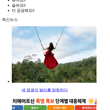
화나요
0
슬퍼요
0
더 궁금해요
0
최신뉴스
세 얼굴의 발리를 탐험하다