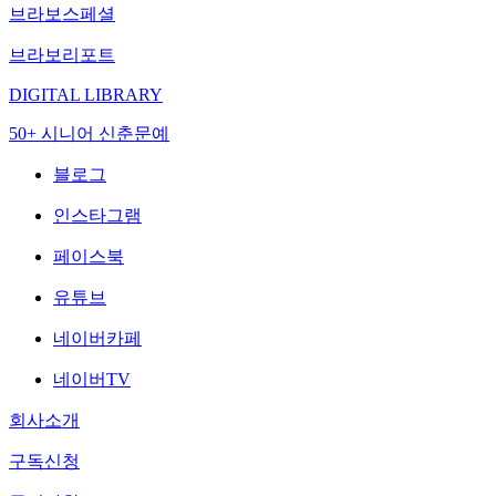
브라보스페셜
브라보리포트
DIGITAL LIBRARY
50+ 시니어 신춘문예
블로그
인스타그램
페이스북
유튜브
네이버카페
네이버TV
회사소개
구독신청