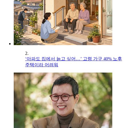
2.
‘아파도 집에서 늙고 싶어…’ 고령 가구 40% 노후
주택이라 어려워