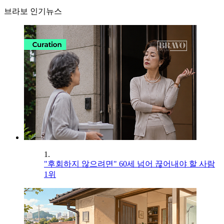
브라보 인기뉴스
1.
"후회하지 않으려면" 60세 넘어 끊어내야 할 사람
1위