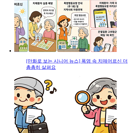
[만화로 보는 시니어 뉴스] 폭염 속 치매어르신 더
촘촘히 살펴요