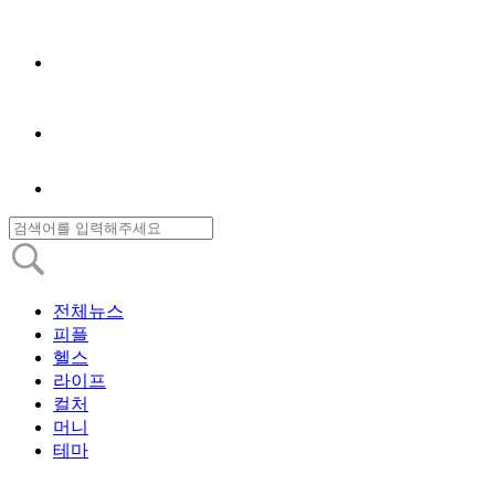
전체뉴스
피플
헬스
라이프
컬처
머니
테마