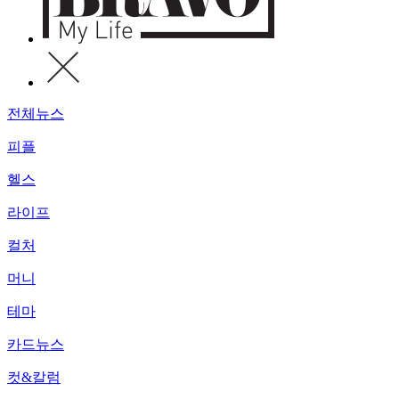
전체뉴스
피플
헬스
라이프
컬처
머니
테마
카드뉴스
컷&칼럼