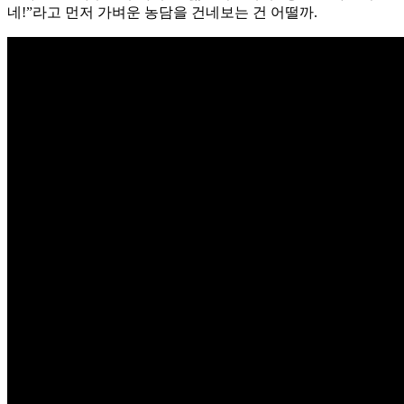
네!”라고 먼저 가벼운 농담을 건네보는 건 어떨까.