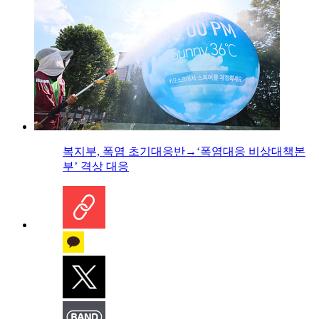
복지부, 폭염 초기대응반→‘폭염대응 비상대책본
부’ 격상 대응