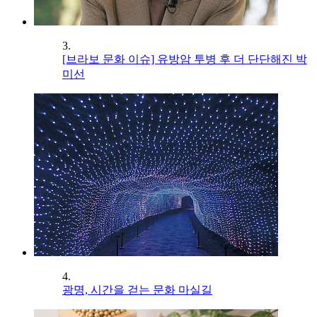
3.
[브라보 문화 이슈] 유방암 투병 후 더 단단해진 박
미선
4.
광명, 시간을 걷는 문화 마실길