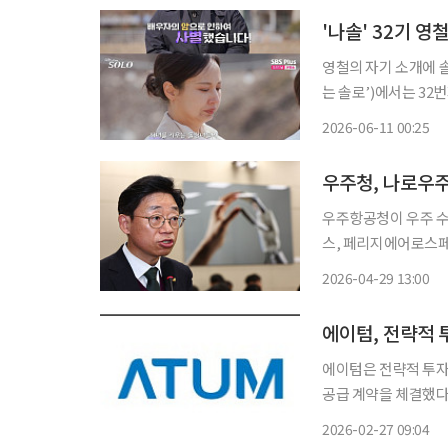
영철의 자기 소개에 솔로녀들이 눈물 흘렸다. 10
는 솔로’)에서는 32번지 솔로남
의 직업은 공인회계사라
2026-06-11 00:25
을 운영 중”이라며 1
우주항공청이 우주 수
스, 페리지에어로스페
업들은 나로우주센터 민간 개방에
2026-04-29 13:00
터에서 진행된 이번 
에이텀, 전략적 
에이텀은 전략적 투자
공급 계약을 체결했다고
공급하는 프로젝트다. 에이텀은 이번 수주가 단순한 업무협약(MOU)에 그치지 않고 투
2026-02-27 09:04
기업이 실제 매출을 