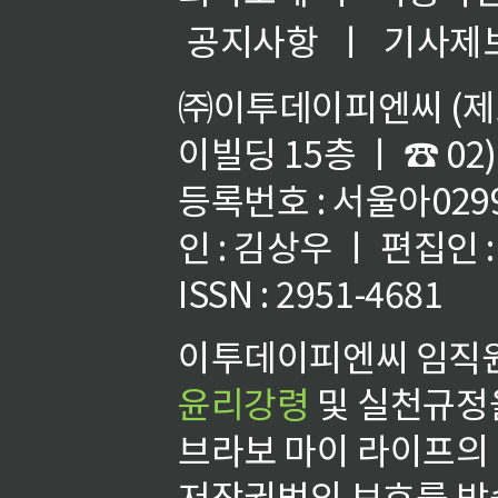
공지사항
ㅣ
기사제
㈜이투데이피엔씨 (제호
이빌딩 15층 ㅣ ☎ 02)
등록번호 : 서울아02992
인 : 김상우 ㅣ 편집인
ISSN : 2951-4681
이투데이피엔씨 임직원
윤리강령
및 실천규정을
브라보 마이 라이프의
저작권법의 보호를 받