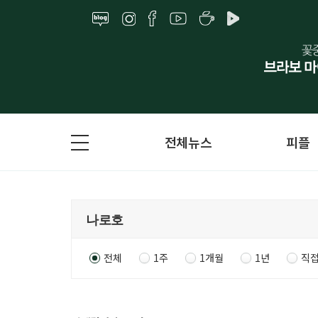
전체뉴스
피플
전체
1주
1개월
1년
직