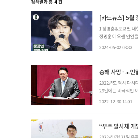
검색결과 총
4
건
[카드뉴스] 5월
1 정명훈&도쿄필 내한
정명훈이 오랜 인연을
투어! 2 고창 청보리밭축제 ★4월 20일부터 5월 12일까지 21회째를 맞는 이번 청보리밭축제
2024-05-02 08:33
주제는 ‘초록물결 음악
송해 사망·노인일
2022년도 역시 다사
29일에는 비극적인 
관련 2022년 10대 뉴스를 꼽아봤다. ◇윤석열 대통령 
2022-12-30 14:01
10일 공식 취임했다.
“우주 발사체 개발
2022년 6월 21일