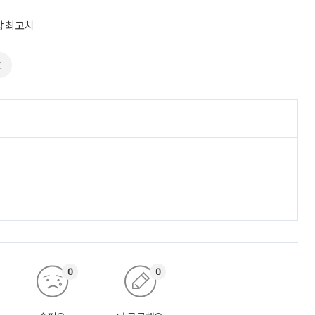
상 최고치
호
0
0