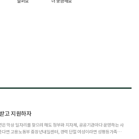
슬퍼요
더 궁금해요
담받고 지원하자
년은 막상 일자리를 찾으려 해도 정부와 지자체, 공공기관마다 운영하는 사
원한다면 고용노동부 중장년내일센터, 경력 단절 여성이라면 성평등가족부
득을 함께 원한다면 보건복지부 노인일자리사업이 출발점이 될 수 있다.