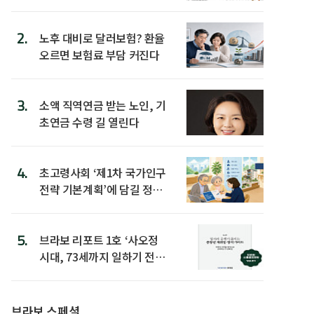
2.
노후 대비로 달러보험? 환율
오르면 보험료 부담 커진다
3.
소액 직역연금 받는 노인, 기
초연금 수령 길 열린다
4.
초고령사회 ‘제1차 국가인구
전략 기본계획’에 담길 정책
은
5.
브라보 리포트 1호 ‘사오정
시대, 73세까지 일하기 전략’
발간
브라보 스페셜