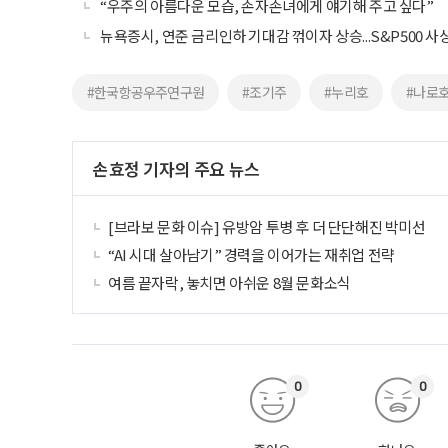
“우주의 아름다운 모습, 손자손녀에게 얘기해 주고 싶다”
뉴욕증시, 연준 금리인하 기대감 꺾이자 상승...S&P500 사
#한국항공우주연구원
#조기주
#누리호
#나로
손효정 기자의 주요 뉴스
[브라보 문화 이슈] 유방암 투병 후 더 단단해진 박미선
“AI 시대 살아남기” 경력을 이어가는 재취업 전략
여름 끝자락, 놓치면 아쉬운 8월 문화소식
0
0