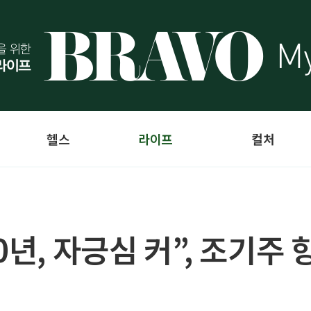
헬스
라이프
컬처
0년, 자긍심 커”, 조기주