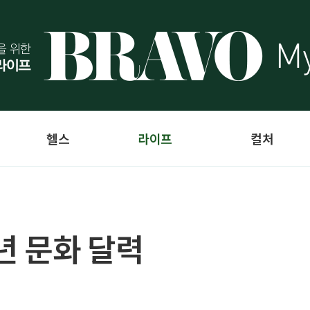
헬스
라이프
컬처
년 문화 달력