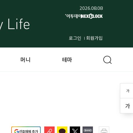
2026.08.08
로그인
회원가입
머니
테마
가
가
선호매체 추가