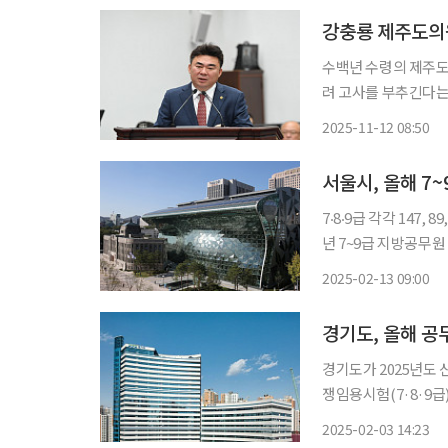
강충룡 제주도의원
수백년 수령의 제주도 보호수들
려 고사를 부추긴다는 지적이다. 강충룡 제주도의원은 11일 
질문에서 제주지역 보호수 관리 문제를 
2025-11-12 08:50
서울시, 올해 7
7‧8‧9급 각각 147, 89, 160
년 7~9급 지방공무원
한 것으로 예상 퇴직규모 등을 고려해 
2025-02-13 09:00
△경력경쟁 171명이
경기도, 올해 공
경기도가 2025년도 신규 공무원 289
쟁임용시험(7·8·9급)
을 3일 누리집에 공고했다. 선발 인원은 도(도의회 포함)와 31개 시군(의회
2025-02-03 14:23
로, 공개경쟁 임용시험을