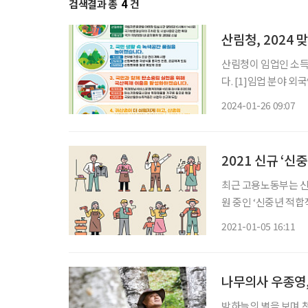
검색결과 총
4
건
산림청, 2024
산림청이 임업인 소득
다. [1]임업 분야 외국인 근로자 고용 7월부터 임업 분야에 외국인 근로자를 고용할 수 있다.
임업분야에 고용허가제
2024-01-26 09:07
△벌목업 △임업 관련
2021 신규 ‘신
최근 고용노동부는 신
원 중인 ‘신중년 적합
과 한국판 뉴딜 시행
2021-01-05 16:11
29개가 신규 편성됐
나무의사 우종영,
밤하늘의 별을 보며 