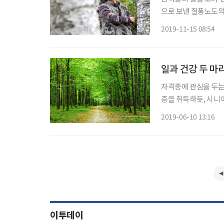
으로 보낸 질풍노도의
뻗어가는 나무가 보여
2019-11-15 08:54
종영(禹鍾榮·64)은 
일과 건강 두 마리
자격증에 관심을 두는
증을 취득하듯, 시니
한 자격증 취득은 시간,
2019-06-10 13:16
관심 있는 자격증 정
이투데이