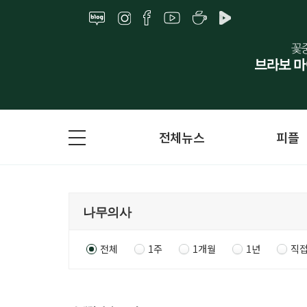
전체뉴스
피플
전체
1주
1개월
1년
직