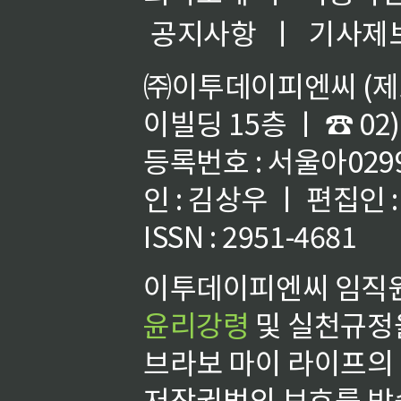
공지사항
ㅣ
기사제
㈜이투데이피엔씨 (제호
이빌딩 15층 ㅣ ☎ 02)
등록번호 : 서울아02992
인 : 김상우 ㅣ 편집인
ISSN : 2951-4681
이투데이피엔씨 임직원
윤리강령
및 실천규정을
브라보 마이 라이프의
저작권법의 보호를 받