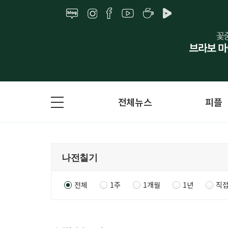
전체뉴스
피플
전체
1주
1개월
1년
직