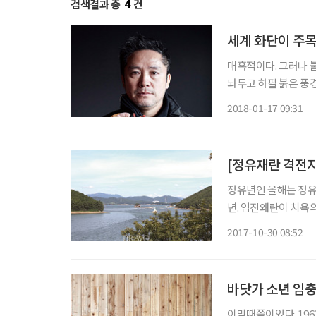
검색결과 총
4
건
세계 화단이 주목
매혹적이다. 그러나 불
놔두고 하필 붉은 풍
서 유토피아를 찾고 
2018-01-17 09:31
보다 해외에서 더 탐을
[정유재란 격전지
정유년인 올해는 정유재란
년. 임진왜란이 치욕의 역사였다면, 정유재란은 왜군이 충남 이북에 발도 못 붙인 구국승전의
역사다. 그 전적지는 
2017-10-30 08:52
한 자취가 남아 있는
바닷가 소년 임
이맘때쯤이었다. 19