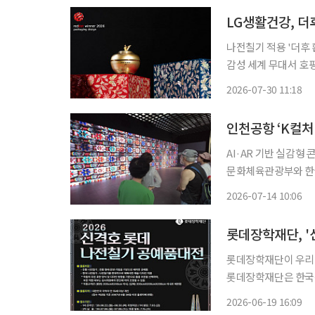
LG생활건강, 더
나전칠기 적용 '더후
감성 세계 무대서 호평 LG생활건강은 세계 3대 디자인상인 '레드닷 디자인 어워드 2026
더후 'APEC 환유 
2026-07-30 11:18
인천공항 ‘K컬처
AI·AR 기반 실감형
문화체육관광부와 한
획전시를 열고 K콘텐츠
2026-07-14 10:06
롯데장학재단이 우리 
롯데장학재단은 한국공
다고 19일 밝혔다. 이번 공모전은 우리 문화의 가치를 세계에 알리고자 했던 고(故) 신격호 롯
2026-06-19 16:09
데그룹 창업주의 뜻을