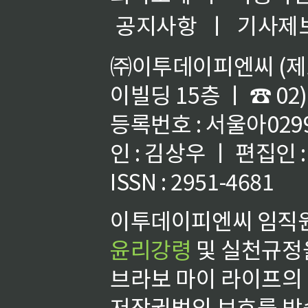
공지사항
ㅣ
기사제
㈜이투데이피엔씨 (제호
이빌딩 15층 ㅣ ☎ 02)
등록번호 : 서울아02992
인 : 김상우 ㅣ 편집인
ISSN : 2951-4681
이투데이피엔씨 임직원
윤리강령
및 실천규정을
브라보 마이 라이프의
저작권법의 보호를 받