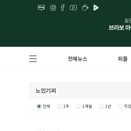
전체뉴스
피플
전체
1주
1개월
1년
직