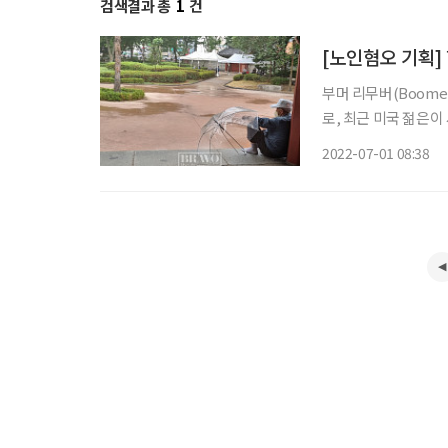
검색결과 총
1
건
[노인혐오 기획]
부머 리무버(Boome
로, 최근 미국 젊은이
대한 반감 등이 표출된
2022-07-01 08:38
노인을 향한 혐오 표현