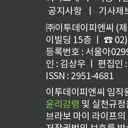
공지사항
ㅣ
기사제
㈜이투데이피엔씨 (제호
이빌딩 15층 ㅣ ☎ 02)
등록번호 : 서울아02992
인 : 김상우 ㅣ 편집인
ISSN : 2951-4681
이투데이피엔씨 임직원
윤리강령
및 실천규정을
브라보 마이 라이프의
저작권법의 보호를 받