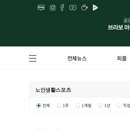
전체뉴스
피플
전체
1주
1개월
1년
직